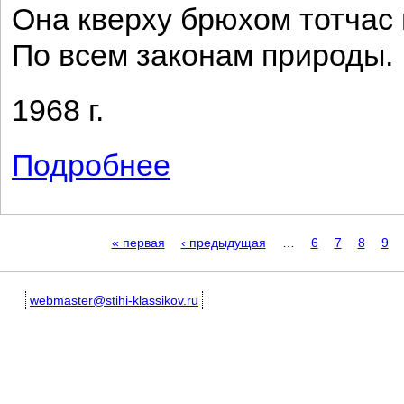
Она кверху брюхом тотчас
По всем законам природы.
1968 г.
Подробнее
о Разные свойства
Страницы
« первая
‹ предыдущая
…
6
7
8
9
webmaster@stihi-klassikov.ru