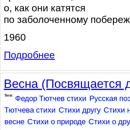
о, как они катятся
по заболоченному побере
1960
Подробнее
о Описание утра
Весна (Посвящается 
Теги:
Федор Тютчев стихи
Русская по
Тютчева стихи
Стихи другу
Стихи 
весне
Стихи о природе
Стихи о др