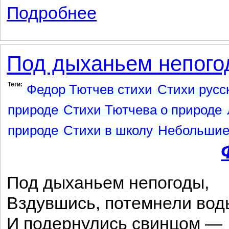
Подробнее
о В ночь молчаливую чудесен...
Под дыханьем непогод
Теги:
Федор Тютчев стихи
Стихи русс
природе
Стихи Тютчева о природе
природе
Стихи в школу
Небольшие
Под дыханьем непогоды,
Вздувшись, потемнели вод
И подернулись свинцом —