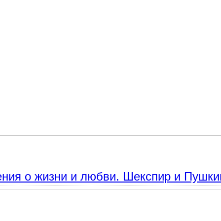
 Тютчева. Стихотворения о Природе и Человеке.
ения о жизни и любви. Шекспир и Пушки