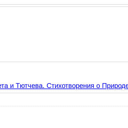
и. Редьярд Киплинг и Эдуард Асадов. Сравнение.
а и Тютчева. Стихотворения о Природе