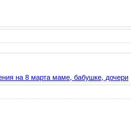
хи про весенний цветок
ения на 8 марта маме, бабушке, дочери