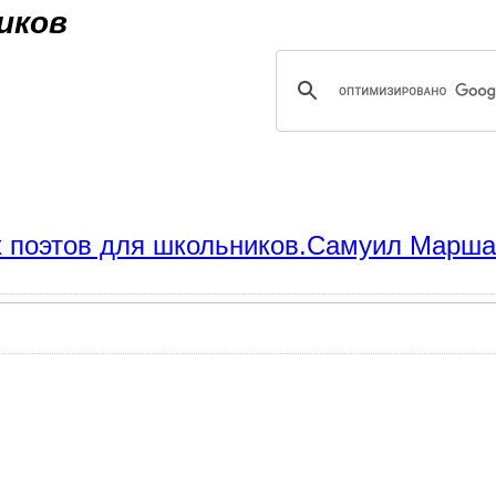
Jump to navigation
иков
их поэтов для школьников.Самуил Марша