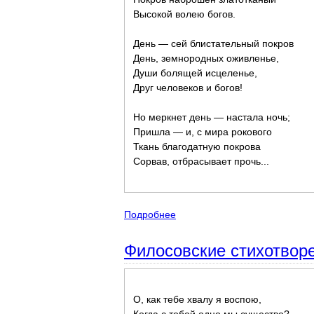
Высокой волею богов.
День — сей блистательный покров
День, земнородных оживленье,
Души болящей исцеленье,
Друг человеков и богов!
Но меркнет день — настала ночь;
Пришла — и, с мира рокового
Ткань благодатную покрова
Сорвав, отбрасывает прочь...
Подробнее
о Философская лирика Фета и
Филосовские стихотвор
О, как тебе хвалу я воспою,