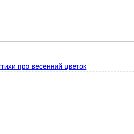
оэтов для школьников.Самуил Маршак,Агния Барто,Заходер.
стихи про весенний цветок