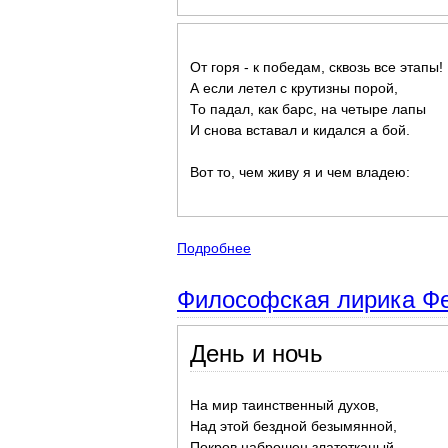
От горя - к победам, сквозь все этапы!
А если летел с крутизны порой,
То падал, как барс, на четыре лапы
И снова вставал и кидался а бой.
Вот то, чем живу я и чем владею:
Подробнее
о Умные стихи о смысле жизн
Философская лирика Фет
День и ночь
На мир таинственный духов,
Над этой бездной безымянной,
Покров наброшен златотканый