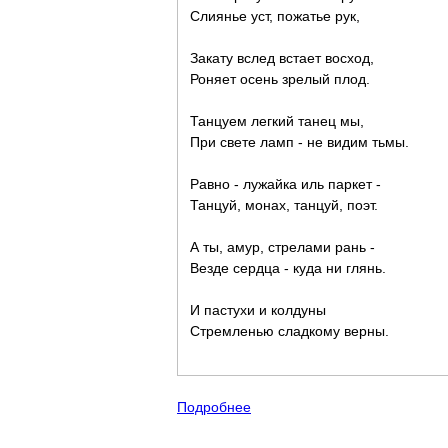
Слиянье уст, пожатье рук,
Закату вслед встает восход,
Роняет осень зрелый плод.
Танцуем легкий танец мы,
При свете ламп - не видим тьмы.
Равно - лужайка иль паркет -
Танцуй, монах, танцуй, поэт.
А ты, амур, стрелами рань -
Везде сердца - куда ни глянь.
И пастухи и колдуны
Стремленью сладкому верны.
Подробнее
о "Всё образует в жизни круг