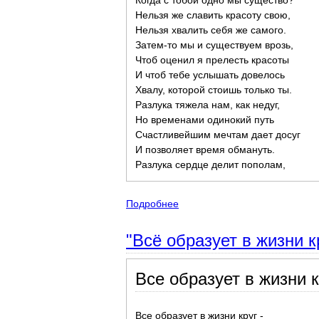
Когда с тобой одно мы существо?
Нельзя же славить красоту свою,
Нельзя хвалить себя же самого.
Затем-то мы и существуем врозь,
Чтоб оценил я прелесть красоты
И чтоб тебе услышать довелось
Хвалу, которой стоишь только ты.
Разлука тяжела нам, как недуг,
Но временами одинокий путь
Счастливейшим мечтам дает досуг
И позволяет время обмануть.
Разлука сердце делит пополам,
Подробнее
о Филосовские стихотворения
"Всё образует в жизни 
Все образует в жизни к
Все образует в жизни круг -