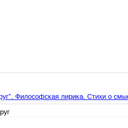
 о жизни и любви. Шекспир и Пушкин
круг". Философская лирика. Стихи о смы
руг