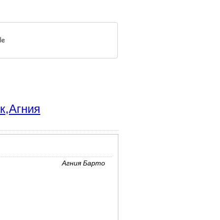
к,Агния
Агния Барто