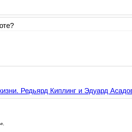
оте?
я на 8 марта маме, бабушке, дочери
изни. Редьярд Киплинг и Эдуард Асадо
е,