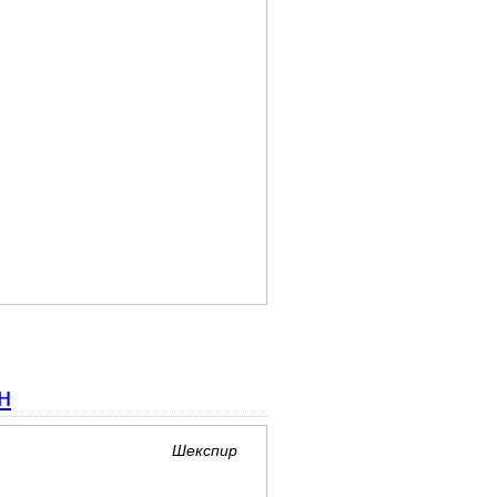
н
Шекспир