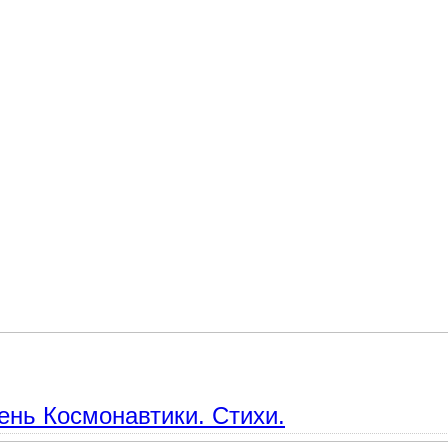
". Философская лирика. Стихи о смысле жизни.
ень Космонавтики. Стихи.