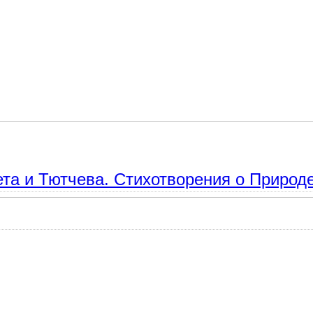
и. Редьярд Киплинг и Эдуард Асадов. Сравнение.
а и Тютчева. Стихотворения о Природе