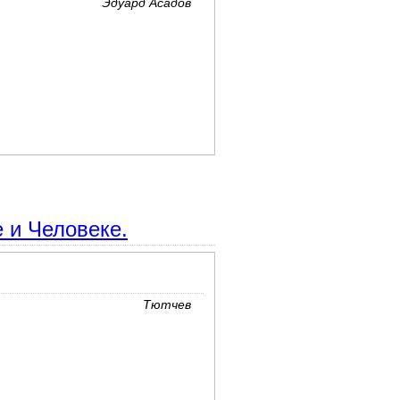
Эдуард Асадов
 и Человеке.
Тютчев