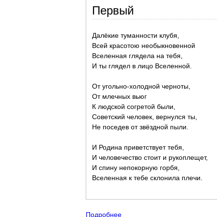
Первый
Далёкие туманности клубя,
Всей красотою необыкновенной
Вселенная глядела на тебя,
И ты глядел в лицо Вселенной.
От угольно-холодной черноты,
От млечных вьюг
К людской согретой были,
Советский человек, вернулся ты,
Не поседев от звёздной пыли.
И Родина приветствует тебя,
И человечество стоит и рукоплещет,
И спину непокорную горбя,
Вселенная к тебе склонила плечи.
Подробнее
о 12 апреля Всемирный День