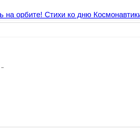
ль на орбите! Стихи ко дню Космонавтик
 –
а орбите! Стихи ко дню Космонавтики 12 апреля.