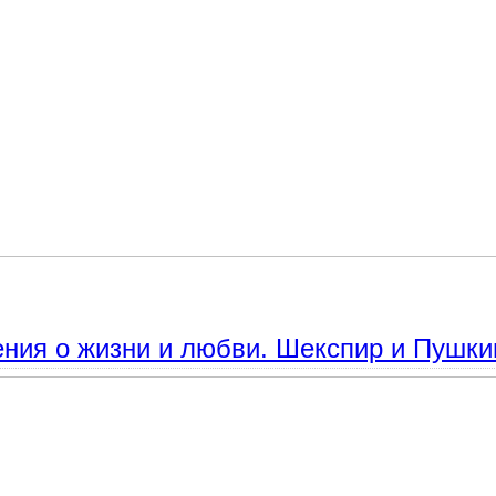
 Тютчева. Стихотворения о Природе и Человеке.
ения о жизни и любви. Шекспир и Пушки