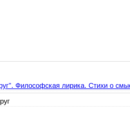
 о жизни и любви. Шекспир и Пушкин
круг". Философская лирика. Стихи о смы
руг