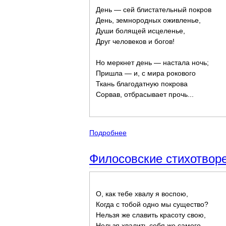
День — сей блистательный покров
День, земнородных оживленье,
Души болящей исцеленье,
Друг человеков и богов!
Но меркнет день — настала ночь;
Пришла — и, с мира рокового
Ткань благодатную покрова
Сорвав, отбрасывает прочь...
Подробнее
о Философская лирика Фета и
Филосовские стихотвор
О, как тебе хвалу я воспою,
Когда с тобой одно мы существо?
Нельзя же славить красоту свою,
Нельзя хвалить себя же самого.