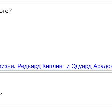
оте?
я на 8 марта маме, бабушке, дочери
изни. Редьярд Киплинг и Эдуард Асадо
е,