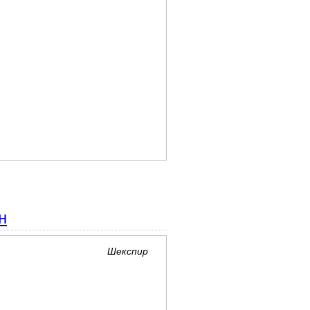
н
Шекспир