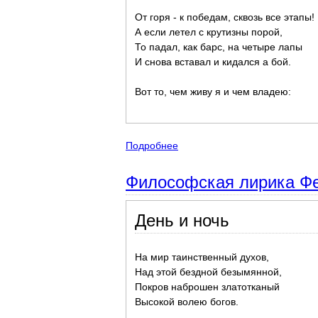
От горя - к победам, сквозь все этапы!
А если летел с крутизны порой,
То падал, как барс, на четыре лапы
И снова вставал и кидался а бой.
Вот то, чем живу я и чем владею:
Подробнее
о Умные стихи о смысле жизн
Философская лирика Фет
День и ночь
На мир таинственный духов,
Над этой бездной безымянной,
Покров наброшен златотканый
Высокой волею богов.