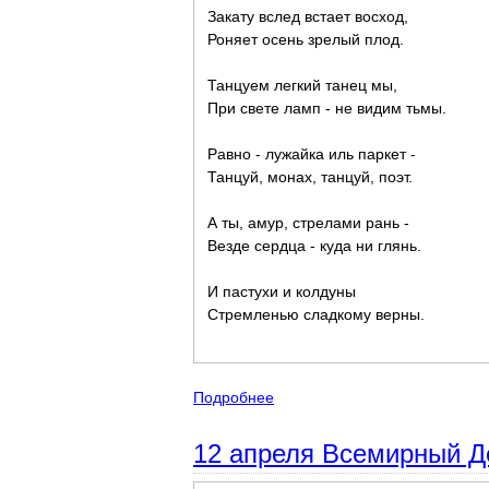
Закату вслед встает восход,
Роняет осень зрелый плод.
Танцуем легкий танец мы,
При свете ламп - не видим тьмы.
Равно - лужайка иль паркет -
Танцуй, монах, танцуй, поэт.
А ты, амур, стрелами рань -
Везде сердца - куда ни глянь.
И пастухи и колдуны
Стремленью сладкому верны.
Подробнее
о "Всё образует в жизни круг
12 апреля Всемирный Д