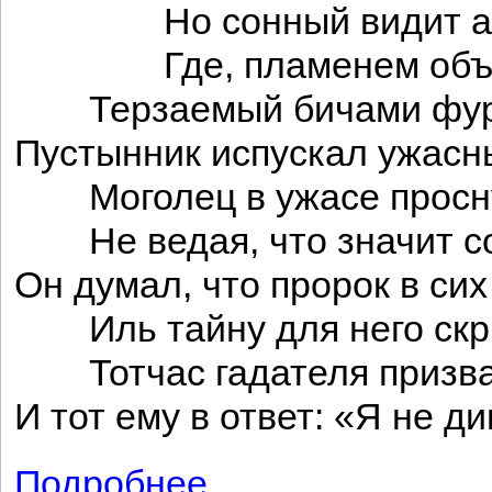
Но сонный видит а
Где, пламенем объя
Терзаемый бичами фур
Пустынник испускал ужасны
Моголец в ужасе просну
Не ведая, что значит с
Он думал, что пророк в си
Иль тайну для него скр
Тотчас гадателя призва
И тот ему в ответ: «Я не д
Подробнее
о Сон могольца (баснь)