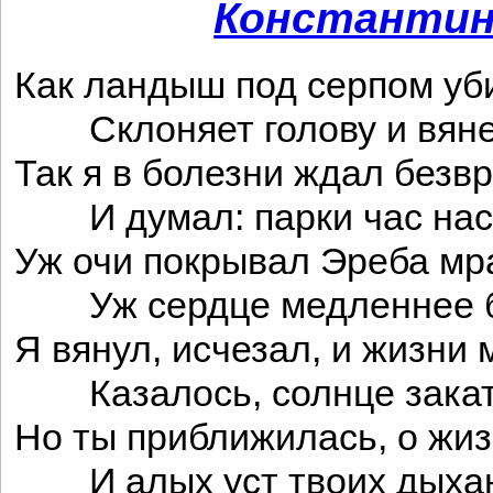
Константин
Как ландыш под серпом у
Склоняет голову и вяне
Так я в болезни ждал безв
И думал: парки час наст
Уж очи покрывал Эреба мра
Уж сердце медленнее б
Я вянул, исчезал, и жизни 
Казалось, солнце закат
Но ты приближилась, о жиз
И алых уст твоих дыхан