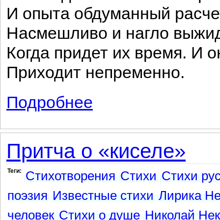
И опыта обдуманный расче
Насмешливо и нагло выжи
Когда придет их время. И о
Приходит непременно.
Подробнее
о О, пошлость и рутина — два гиганта..
Притча о «киселе»
Теги:
Стихотворения
Стихи
Стихи рус
поэзия
Известные стихи
Лирика Не
человек
Стихи о душе
Николай Нек