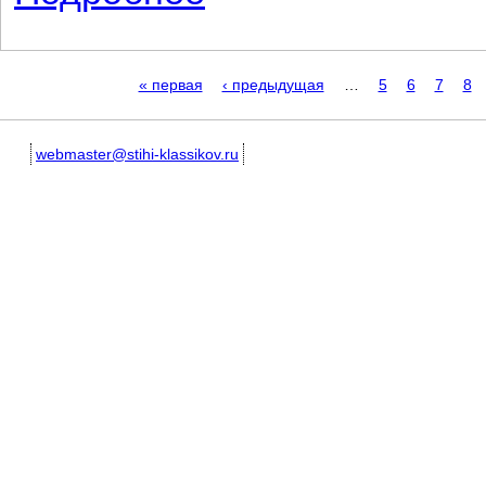
Страницы
« первая
‹ предыдущая
…
5
6
7
8
webmaster@stihi-klassikov.ru