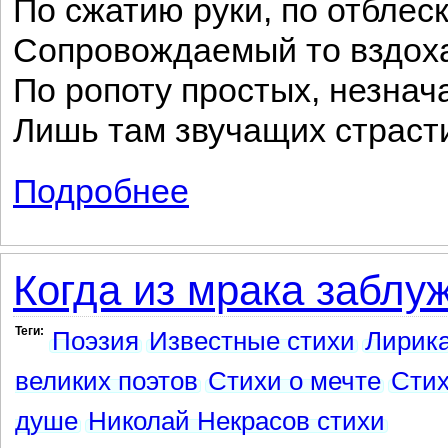
По сжатию руки, по отблеск
Сопровождаемый то вздоха
По ропоту простых, незнач
Лишь там звучащих страсти
Подробнее
о Когда мечты мои за гранью прошлых 
Когда из мрака заблуж
Теги:
Поэзия
Известные стихи
Лирика
великих поэтов
Стихи о мечте
Стих
душе
Николай Некрасов стихи