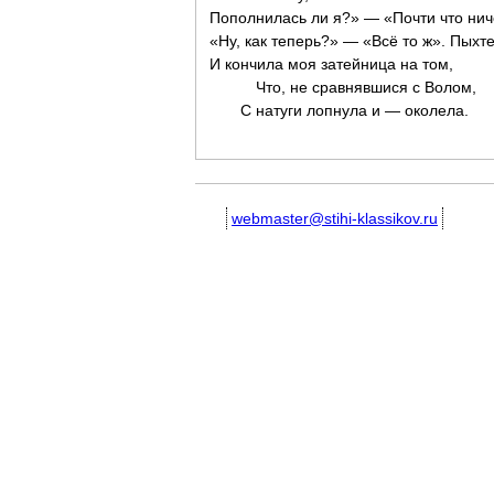
Пополнилась ли я?» — «Почти что ни
«Ну, как теперь?» — «Всё то ж». Пыхт
И кончила моя затейница на том,
Что, не сравнявшися с Волом,
С натуги лопнула и — околела.
webmaster@stihi-klassikov.ru