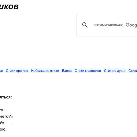
Jump to navigation
иков
хи
Стихи про лес
Небольшие стихи
Басни
Стихи классиков
Стихи о душе
Стих
яться:
ся.
 него?»
о!» —
око.