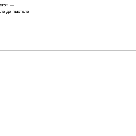
чего».—
ела да пыхтела