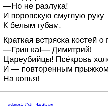
—Но не разлука!
И воровскую смуглую руку
К белым губам.
Краткая встряска костей о 
—Гришка!— Димитрий!
Цареубийцы! Псéкровь хол
И — повторенным прыжко
На копья!
webmaster@stihi-klassikov.ru