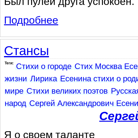
Был пулей друга успокоен.
Подробнее
о На Кавказе
Стансы
Теги:
Стихи о городе
Стих Москва Ес
жизни
Лирика
Есенина стихи о род
мире
Стихи великих поэтов
Русска
народ
Сергей Александрович Есени
Серге
Я о своем таланте