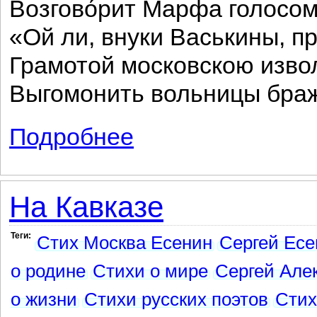
Возгово́рит Марфа голосом
«Ой ли, внуки Васькины, пр
Грамотой московскою изво
Выгомонить вольницы браж
Подробнее
о Марфа Посадница
На Кавказе
Теги:
Стих Москва Есенин
Сергей Есе
о родине
Стихи о мире
Сергей Але
о жизни
Стихи русских поэтов
Стих