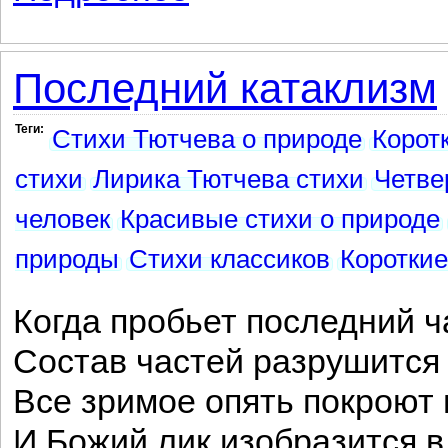
Последний катаклизм
Теги:
Стихи Тютчева о природе
Корот
стихи
Лирика Тютчева стихи
Четве
человек
Красивые стихи о природе
природы
Стихи классиков
Короткие
Когда пробьет последний ч
Состав частей разрушится
Все зримое опять покроют 
И Божий лик изобразится в