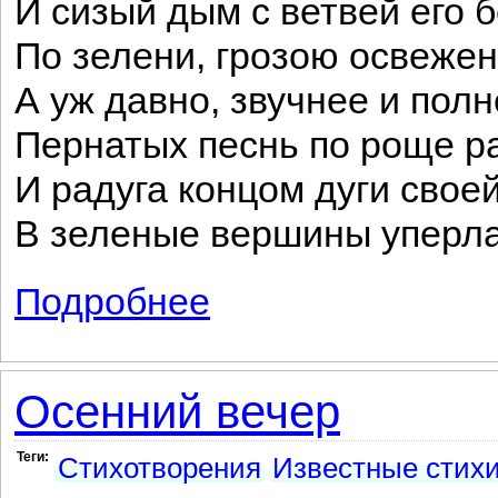
И сизый дым с ветвей его 
По зелени, грозою освеже
А уж давно, звучнее и полн
Пернатых песнь по роще р
И радуга концом дуги свое
В зеленые вершины уперла
Подробнее
о Успокоение
Осенний вечер
Теги:
Стихотворения
Известные стих