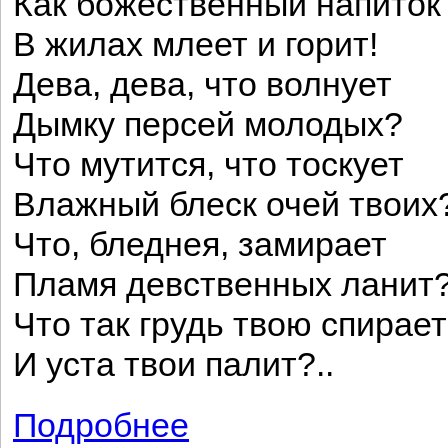
Как божественный напиток
В жилах млеет и горит!
Дева, дева, что волнует
Дымку персей молодых?
Что мутится, что тоскует
Влажный блеск очей твоих?
Что, бледнея, замирает
Пламя девственных ланит
Что так грудь твою спирает
И уста твои палит?..
Подробнее
о В душном воздуха молчанье...