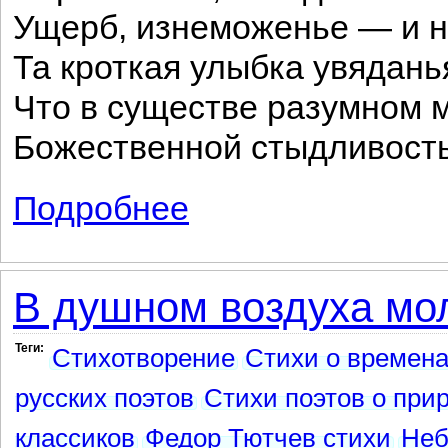
Ущерб, изнеможенье — и н
Та кроткая улыбка увядань
Что в существе разумном 
Божественной стыдливость
Подробнее
о Осенний вечер
В душном воздуха мол
Теги:
Стихотворение
Стихи о времена
русских поэтов
Стихи поэтов о при
классиков
Федор Тютчев стихи
Неб