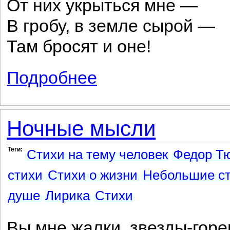
От них укрыться мне —
В гробу, в земле сырой —
Там бросят и оне!
Подробнее
о Кто хочет миру чуждым быть...
Ночные мысли
Теги:
Стихи на тему человек
Федор Тю
стихи
Стихи о жизни
Небольшие с
душе
Лирика
Стихи
Вы мне жалки, звезды-горе