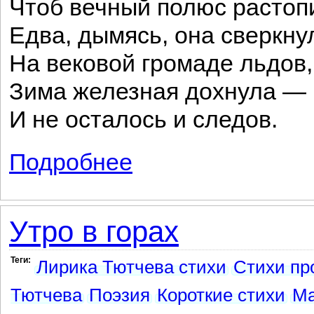
Чтоб вечный полюс растоп
Едва, дымясь, она сверкну
На вековой громаде льдов,
Зима железная дохнула —
И не осталось и следов.
Подробнее
о 14-ое декабря 1825
Утро в горах
Теги:
Лирика Тютчева стихи
Стихи пр
Тютчева
Поэзия
Короткие стихи
Ма