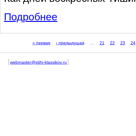
Подробнее
о Над виноградными холмами...
Страницы
« первая
‹ предыдущая
…
21
22
23
24
webmaster@stihi-klassikov.ru