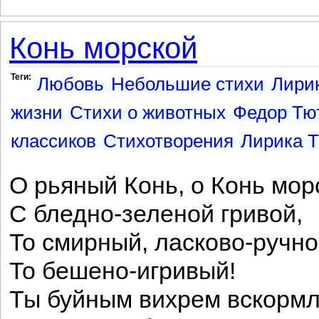
Конь морской
Теги:
Любовь
Небольшие стихи
Лири
жизни
Стихи о животных
Федор Тю
классиков
Стихотворения
Лирика Т
О рьяный Конь, о Конь мор
С бледно-зеленой гривой,
То смирный, ласково-ручно
То бешено-игривый!
Ты буйным вихрем вскорм