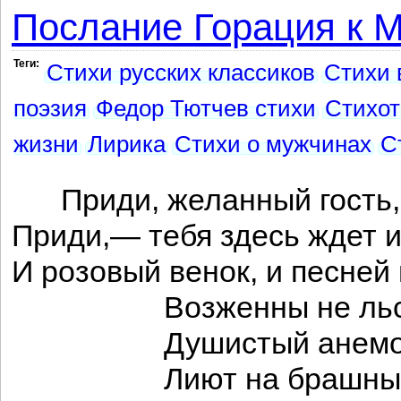
Послание Горация к 
Теги:
Стихи русских классиков
Стихи 
поэзия
Федор Тютчев стихи
Стихот
жизни
Лирика
Стихи о мужчинах
С
Приди, желанный гость, к
Приди,— тебя здесь ждет и 
И розовый венок, и песней
Возженны не льстец
Душистый анемон 
Лиют на брашны а