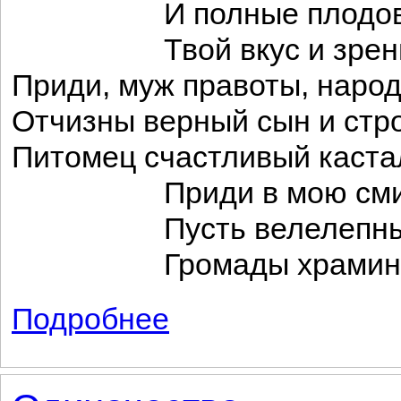
И полные плодов к
Твой вкус и зренье 
Приди, муж правоты, народ
Отчизны верный сын и стро
Питомец счастливый каста
Приди в мою смирен
Пусть велелепные 
Громады храмин п
Подробнее
о Послание Горация к Меценату