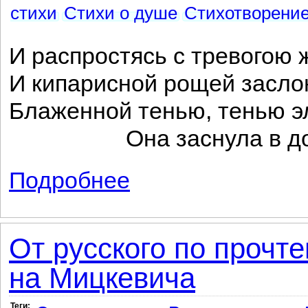
стихи
Стихи о душе
Стихотворени
И распростясь с тревогою 
И кипарисной рощей засло
Блаженной тенью, тенью э
Она заснула в добр
Подробнее
о Итальянская villa
От русского по прочте
на Мицкевича
Теги: