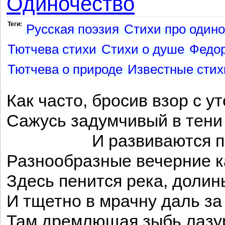
Одиночество
Теги:
Русская поэзия
Стихи про одино
Тютчева стихи
Стихи о душе
Федор
Тютчева о природе
Известные стих
Как часто, бросив взор с у
Сажусь задумчивый в тени 
И развиваются пер
Разнообразные вечерние к
Здесь пенится река, долин
И тщетно в мрачну даль за
Там дремлющая зыбь лазу