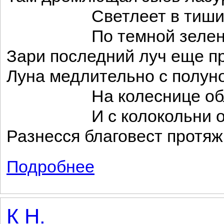
Светлеет в тишине 
По темной зелени 
Зари последний луч еще п
Луна медлительно с полун
На колеснице обла
И с колокольни од
Разнесся благовест протяж
Подробнее
о Одиночество
К Н.