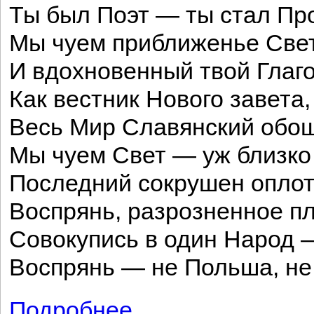
Ты был Поэт — ты стал П
Мы чуем приближенье Све
И вдохновенный твой Глаго
Как вестник Нового завета,
Весь Мир Славянский об
Мы чуем Свет — уж близк
Последний сокрушен оплот
Воспрянь, разрозненное п
Совокупись в один Народ 
Воспрянь — не Польша, не
Подробнее
о От русского по прочтении отрывков и