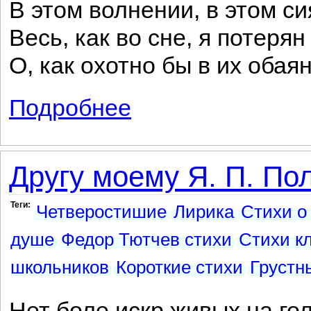
В этом волнении, в этом си
Весь, как во сне, я потеря
О, как охотно бы в их обая
Подробнее
о Как хорошо ты, о море ночное...
Другу моему Я. П. По
Теги:
Четверостишие
Лирика
Стихи о
душе
Федор Тютчев стихи
Стихи к
школьников
Короткие стихи
Грустн
Нет боле искр живых на го