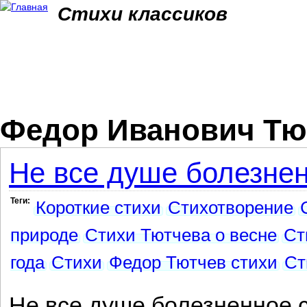
Jum
Стихи классиков
Федор Иванович Тю
Не все душе болезнен
Теги:
Короткие стихи
Стихотворение
природе
Стихи Тютчева о весне
Ст
года
Стихи
Федор Тютчев стихи
Ст
Не все душе болезненное с