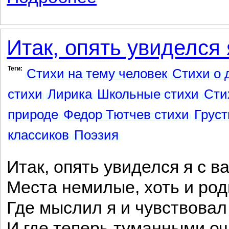
Итак, опять увиделся я
Теги:
Стихи на тему человек
Стихи о 
стихи
Лирика
Школьные стихи
Сти
природе
Федор Тютчев стихи
Груст
классиков
Поэзия
Итак, опять увиделся я с в
Места немилые, хоть и род
Где мыслил я и чувствова
И где теперь туманными оч