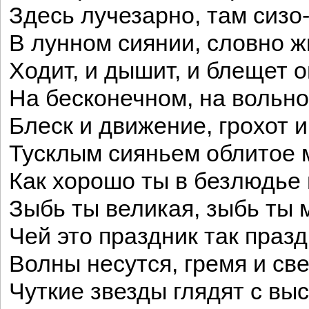
Здесь лучезарно, там сиз
В лунном сиянии, словно ж
Ходит, и дышит, и блещет 
На бесконечном, на вольн
Блеск и движение, грохот 
Тусклым сияньем облитое 
Как хорошо ты в безлюдье
Зыбь ты великая, зыбь ты 
Чей это праздник так праз
Волны несутся, гремя и све
Чуткие звезды глядят с вы