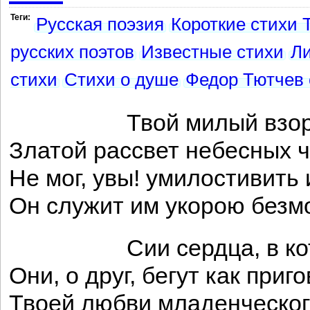
Теги:
Русская поэзия
Короткие стихи 
русских поэтов
Известные стихи
Ли
стихи
Стихи о душе
Федор Тютчев 
Твой милый взор, нев
Златой рассвет небесных ч
Не мог, увы! умилостивить
Он служит им укорою безм
Сии сердца, в котор
Они, о друг, бегут как приг
Твоей любви младенческог