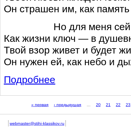
Он страшен им, как память 
Но для меня сей взо
Как жизни ключ — в душев
Твой взор живет и будет жи
Он нужен ей, как небо и ды
Подробнее
о К Н.
Страницы
« первая
‹ предыдущая
…
20
21
22
23
webmaster@stihi-klassikov.ru