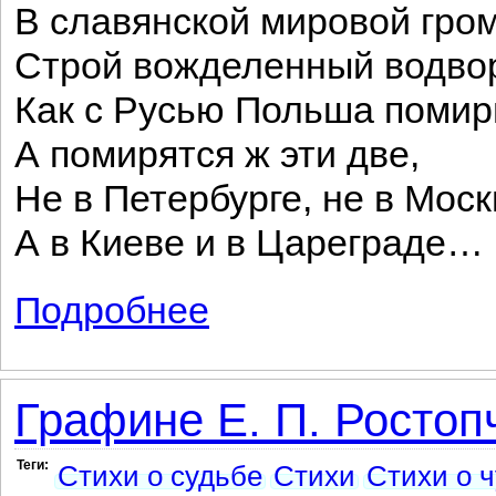
В славянской мировой гро
Строй вожделенный водво
Как с Русью Польша помир
А помирятся ж эти две,
Не в Петербурге, не в Моск
А в Киеве и в Цареграде…
Подробнее
о Тогда лишь в полном торжестве...
Графине Е. П. Ростоп
Теги:
Стихи о судьбе
Стихи
Стихи о 