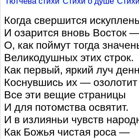
Тютчева стихи
Стихи о душе
Стихи
Когда свершится искуплен
И озарится вновь Восток 
О, как поймут тогда значен
Великодушных этих строк.
Как первый, яркий луч ден
Коснувшись их — озолотит
Все эти вещие страницы
И для потомства освятит.
И в излияньи чувств наро
Как Божья чистая роса —