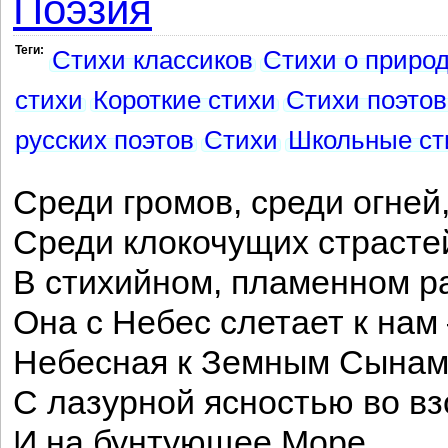
Поэзия
Теги:
Стихи классиков
Стихи о приро
стихи
Короткие стихи
Стихи поэтов
русских поэтов
Стихи
Школьные ст
Среди громов, среди огней
Среди клокочущих страсте
В стихийном, пламенном р
Она с Небес слетает к нам
Небесная к Земным Сынам
С лазурной ясностью во в
И на бунтующее Море