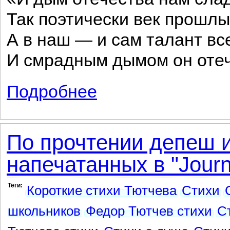
Так поэтически век прошлы
А в наш — и сам талант вс
И смрадным дымом он отеч
Подробнее
о И дым отечества нам сладок и прияте
По прочтении депеш и
напечатанных в "Journa
Теги:
Короткие стихи Тютчева
Стихи
школьников
Федор Тютчев стихи
С