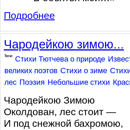
Подробнее
о С озера веет прохлада и нега...
Чародейкою зимою...
Теги:
Стихи Тютчева о природе
Извес
великих поэтов
Стихи о зиме
Стихи
лес
Поэзия
Небольшие стихи
Крас
Чародейкою Зимою
Околдован, лес стоит —
И под снежной бахромою,