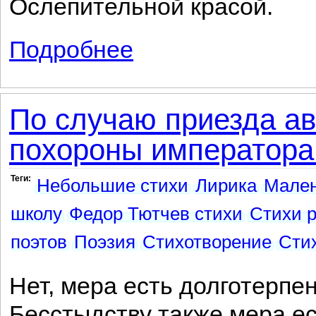
Ослепительной красой.
Подробнее
о Чародейкою зимою...
По случаю приезда ав
похороны императора
Теги:
Небольшие стихи
Лирика
Мален
школу
Федор Тютчев стихи
Стихи р
поэтов
Поэзия
Стихотворение
Стих
Нет, мера есть долготерпе
Бесстыдству также мера ест