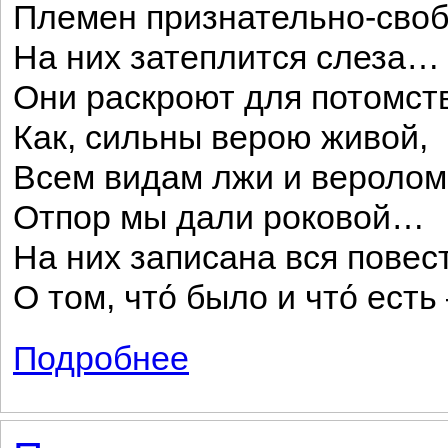
Племен признательно-сво
На них затеплится слеза…
Они раскроют для потомст
Как, сильны верою живой,
Всем видам лжи и веролом
Отпор мы дали роковой…
На них записана вся повес
О том, что́ было и что́ ест
Подробнее
о По прочтении депеш императорского к