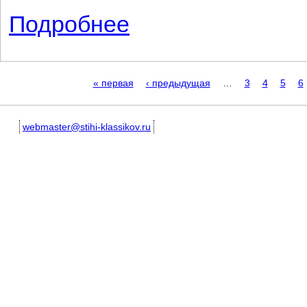
Подробнее
о Молчи, прошу, не смей меня будить..
Страницы
« первая
‹ предыдущая
…
3
4
5
6
webmaster@stihi-klassikov.ru