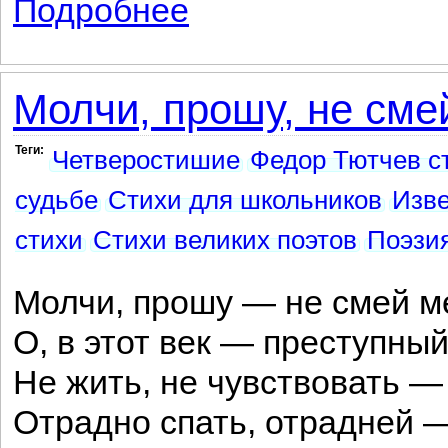
Подробнее
о По случаю приезда австрийского эр
Молчи, прошу, не смей
Теги:
Четверостишие
Федор Тютчев с
судьбе
Стихи для школьников
Изве
стихи
Стихи великих поэтов
Поэзи
Молчи, прошу — не смей м
О, в этот век — преступны
Не жить, не чувствовать 
Отрадно спать, отрадней 