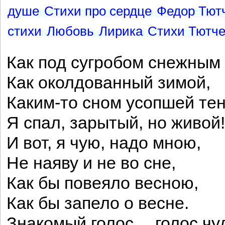
душе
Стихи про сердце
Федор Тют
стихи
Любовь
Лирика
Стихи Тютче
Как под сугробом снежным 
Как околдованный зимой,
Каким-то сном усопшей те
Я спал, зарытый, но живой!
И вот, я чую, надо мною,
Не наяву и не во сне,
Как бы повеяло весною,
Как бы запело о весне.
Знакомый голос… голос ч