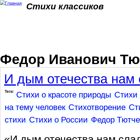
Jum
Стихи классиков
Федор Иванович Тю
И дым отечества нам с
Теги:
Стихи о красоте природы
Стихи 
на тему человек
Стихотворение
Ст
стихи
Стихи о России
Федор Тютче
«И дым отечества нам слад