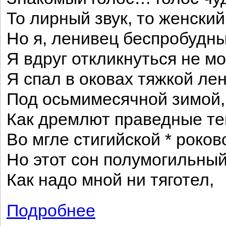
То лирный звук, то женски
Но я, ленивец беспробудны
Я вдруг откликнуться не м
Я спал в оковах тяжкой лен
Под осьмимесячной зимой,
Как дремлют праведные те
Во мгле стигийской * роков
Но этот сон полумогильный
Как надо мной ни тяготел,
Подробнее
о Графине Е. П. Ростопчиной