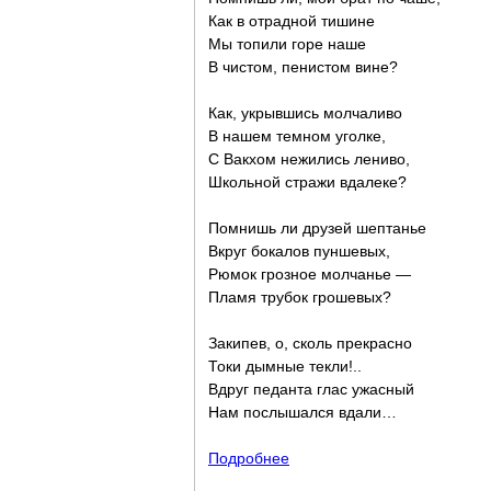
Как в отрадной тишине
Мы топили горе наше
В чистом, пенистом вине?
Как, укрывшись молчаливо
В нашем темном уголке,
С Вакхом нежились лениво,
Школьной стражи вдалеке?
Помнишь ли друзей шептанье
Вкруг бокалов пуншевых,
Рюмок грозное молчанье —
Пламя трубок грошевых?
Закипев, о, сколь прекрасно
Токи дымные текли!..
Вдруг педанта глас ужасный
Нам послышался вдали…
Подробнее
о Воспоминание (К Пущину