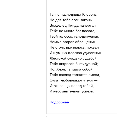
Ты не наследница Клероны,
Не для тебя свои законы
Владелец Пинда начертал;
Тебе не много бог послал,
Твой голосок, телодвиженья,
Немые взоров обращенья
Не стоят, признаюсь, похвал
И шумных плесков удивленья.
Жестокой суждено судьбой
Тебе актрисой быть дурной;
Но, Хлоя, ты мила собой,
Тебе вослед толпятся смехи,
Сулят любовникам утехи —
Итак, венцы перед тобой,
И несомнительны успехи.
Подробнее
о К молодой актрисе