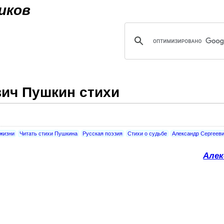
Jump to navigation
иков
ич Пушкин стихи
 жизни
Читать стихи Пушкина
Русская поэзия
Стихи о судьбе
Александр Сергеев
Алек