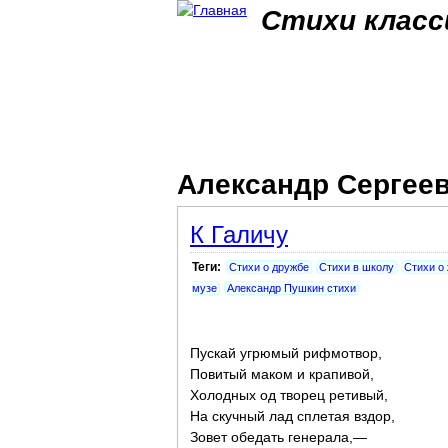
Стихи класс
Александр Сергеев
К Галичу
Теги:
Стихи о дружбе
Стихи в школу
Стихи о
музе
Александр Пушкин стихи
Пускай угрюмый рифмотвор,
Повитый маком и крапивой,
Холодных од творец ретивый,
На скучный лад сплетая вздор,
Зовет обедать генерала,—