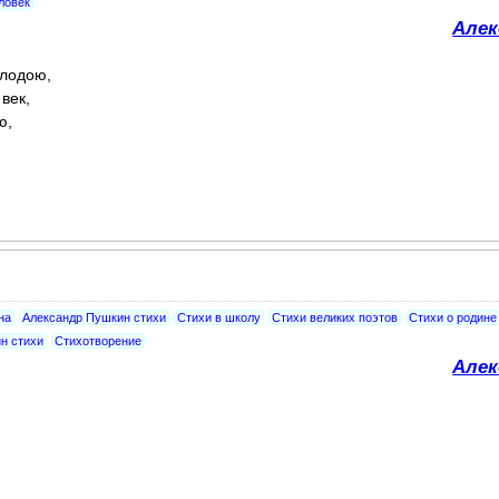
ловек
Алек
олодою,
век,
ю,
на
Александр Пушкин стихи
Стихи в школу
Стихи великих поэтов
Стихи о родине
н стихи
Стихотворение
Алек