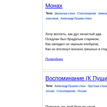
Монах
Теги:
Школьные стихи
Стихотворения
Алекса
классиков
Александр Пушкин стихи
Хочу воспеть, как дух нечистый ада
Оседлан был брадатым стариком,
Как овладел он черным клобуком,
Как он втолкнул монаха грешных в ста
Подробнее
о Монах
Воспоминание (К Пущи
Теги:
Александр Пушкин стихи
Грустные стихи
поэзия
Стихотворения
Поэзия
Помнишь ли, мой брат по чаше,