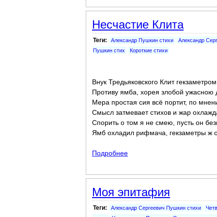
Несчастие Клита
Теги:
Александр Пушкин стихи
Александр Сер
Пушкин стих
Короткие стихи
Внук Тредьяковского Клит гекзаметром
Противу ямба, хорея злобой ужасною 
Мера простая сия всё портит, по мнен
Смысл затмевает стихов и жар охлажд
Спорить о том я не смею, пусть он бе
Ямб охладил рифмача, гекзаметры ж о
Подробнее
о Несчастие Клита
Моя эпитафия
Теги:
Александр Сергеевич Пушкин стихи
Чет