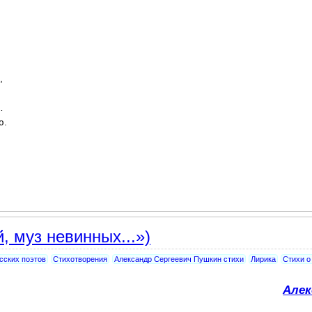
,
…
ю.
, муз невинных...»)
сских поэтов
Стихотворения
Александр Сергеевич Пушкин стихи
Лирика
Стихи о
Алек