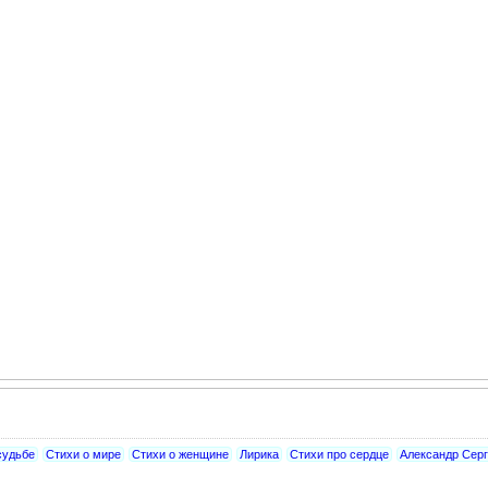
судьбе
Стихи о мире
Стихи о женщине
Лирика
Стихи про сердце
Александр Сер