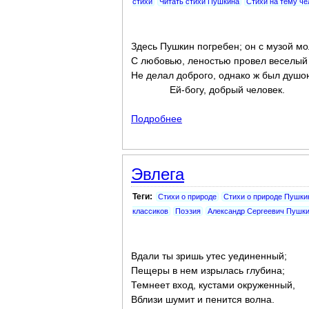
стихи
Читать стихи Пушкина
Стихи на тему че
Здесь Пушкин погребен; он с музой м
С любовью, леностью провел веселый 
Не делал доброго, однако ж был душо
Ей-богу, добрый человек.
Подробнее
о Моя эпитафия
Эвлега
Теги:
Стихи о природе
Стихи о природе Пушки
классиков
Поэзия
Александр Сергеевич Пушки
Вдали ты зришь утес уединенный;
Пещеры в нем изрылась глубина;
Темнеет вход, кустами окруженный,
Вблизи шумит и пенится волна.