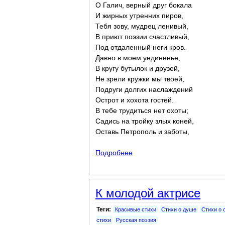
О Галич, верный друг бокала
И жирных утренних пиров,
Тебя зову, мудрец ленивый,
В приют поэзии счастливый,
Под отдаленный неги кров.
Давно в моем уединенье,
В кругу бутылок и друзей,
Не зрели кружки мы твоей,
Подруги долгих наслаждений
Острот и хохота гостей.
В тебе трудиться нет охоты;
Садись на тройку злых коней,
Оставь Петрополь и заботы,
Подробнее
о К Галичу
К молодой актрисе
Теги:
Красивые стихи
Стихи о душе
Стихи о 
стихи
Русская поэзия