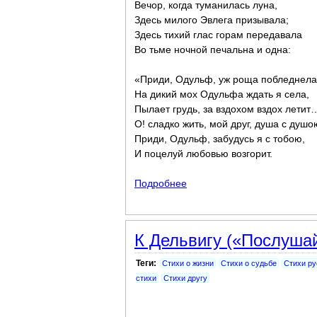
Вечор, когда туманилась луна,
Здесь милого Эвлега призывала;
Здесь тихий глас горам передавала
Во тьме ночной печальна и одна:
«Приди, Одульф, уж роща побледнела
На дикий мох Одульфа ждать я села,
Пылает грудь, за вздохом вздох летит
О! сладко жить, мой друг, душа с душо
Приди, Одульф, забудусь я с тобою,
И поцелуй любовью возгорит.
Подробнее
о Эвлега
К Дельвигу («Послушай
Теги:
Стихи о жизни
Стихи о судьбе
Стихи ру
стихи
Стихи другу