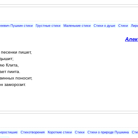
геевич Пушкин стихи
Грустные стихи
Маленькие стихи
Стихи о душе
Стихи
Лир
Алек
 песенки пишет,
дышит;
ию Клита,
ает пиита.
звинных поносит,
н заморозит.
веростишие
Стихотворения
Короткие стихи
Стихи
Стихи о природе Пушкина
Сти