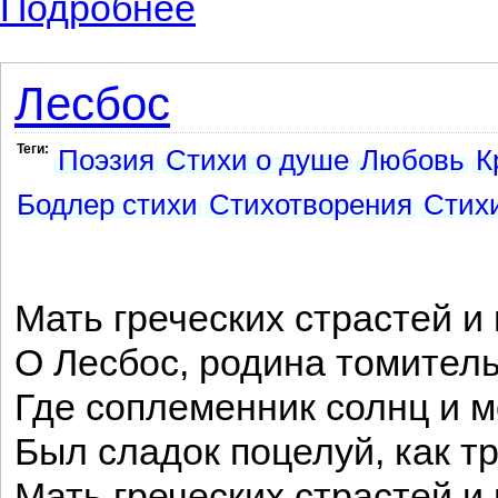
Подробнее
Лесбос
Теги:
Поэзия
Стихи о душе
Любовь
К
Бодлер стихи
Стихотворения
Стихи
Мать греческих страстей и
О Лесбос, родина томитель
Где соплеменник солнц и м
Был сладок поцелуй, как т
Мать греческих страстей и