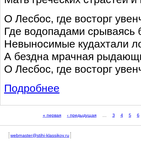
О Лесбос, где восторг увен
Где водопадами срываясь б
Невыносимые кудахтали ло
А бездна мрачная рыдающи
О Лесбос, где восторг увен
Подробнее
о Лесбос
Страницы
« первая
‹ предыдущая
…
3
4
5
6
webmaster@stihi-klassikov.ru