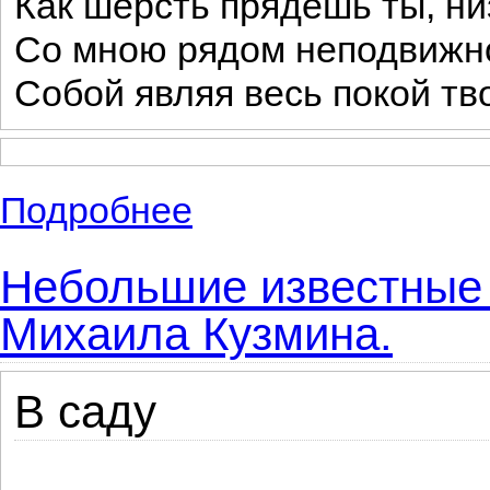
Как шерсть прядешь ты, ни
Со мною рядом неподвижно
Собой являя весь покой тв
Подробнее
о Лучшие стихи Рабиндраната Тагора - и
Небольшие известные 
Михаила Кузмина.
В саду