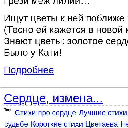
Грези меж лилий…
Ищут цветы к ней поближе 
(Тесно ей кажется в новой 
Знают цветы: золотое серд
Было у Кати!
Подробнее
о У гробика
Сердце, измена...
Теги:
Стихи про сердце
Лучшие стихи
судьбе
Короткие стихи Цветаева
Н