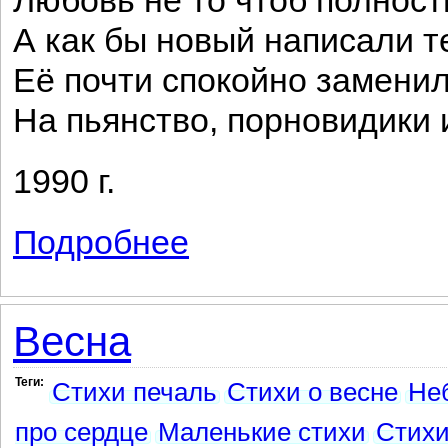
Любовь не то чтоб полност
А как бы новый написали те
Её почти спокойно замени
На пьянство, порновидики и
1990 г.
Подробнее
о Банкроты
Весна
Теги:
Стихи печаль
Стихи о весне
Не
про сердце
Маленькие стихи
Стихи