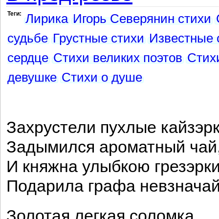
Теги:
Лирика
Игорь Северянин стихи
судьбе
Грустные стихи
Известные 
сердце
Стихи великих поэтов
Стихи
девушке
Стихи о душе
Захрустели пухлые кайзэрк
Задымился ароматный чай
И княжна улыбкою грезэрк
Подарила графа невзначай
Золотая легкая соломка