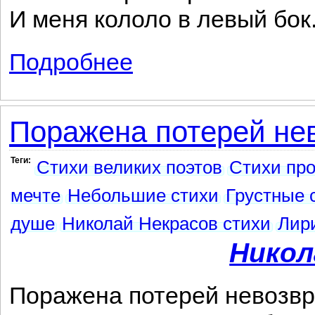
И меня кололо в левый бок
Подробнее
о В предгрозье
Поражена потерей нев
Теги:
Стихи великих поэтов
Стихи про
мечте
Небольшие стихи
Грустные 
душе
Николай Некрасов стихи
Лир
Никол
Поражена потерей невозвр