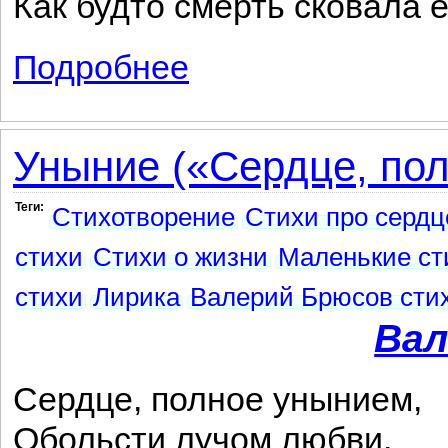
Как будто смерть сковала е
Подробнее
о Поражена потерей невозвратной...
Уныние («Сердце, пол
Теги:
Стихотворение
Стихи про сердц
стихи
Стихи о жизни
Маленькие ст
стихи
Лирика
Валерий Брюсов сти
Вал
Сердце, полное унынием,
Обольсти лучом любви,