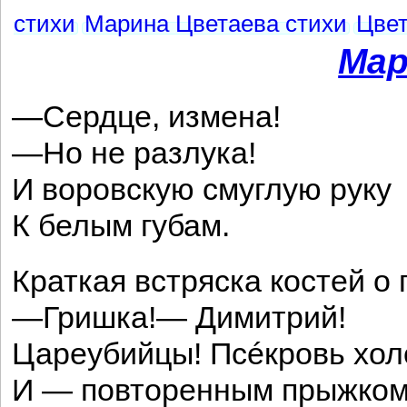
стихи
Марина Цветаева стихи
Цвет
Мар
—Сердце, измена!
—Но не разлука!
И воровскую смуглую руку
К белым губам.
Краткая встряска костей о 
—Гришка!— Димитрий!
Цареубийцы! Псéкровь хол
И — повторенным прыжко