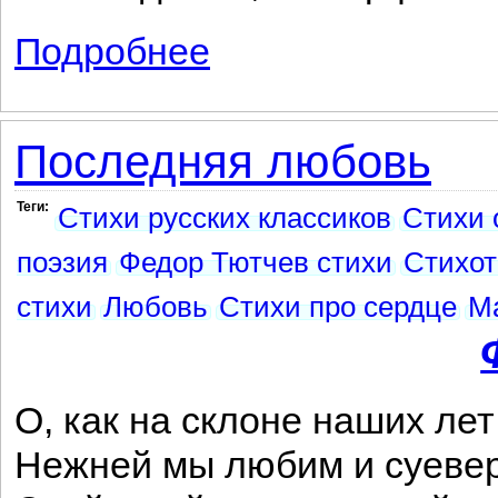
Подробнее
о Уныние («Сердце, полное унынием...
Последняя любовь
Теги:
Стихи русских классиков
Стихи 
поэзия
Федор Тютчев стихи
Стихот
стихи
Любовь
Стихи про сердце
М
О, как на склоне наших лет
Нежней мы любим и суев