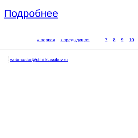
Подробнее
о Не ревновать и не клясть...
Страницы
« первая
‹ предыдущая
…
7
8
9
10
webmaster@stihi-klassikov.ru