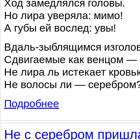
Ход замедлялся головы.
Но лира уверяла: мимо!
А губы ей вослед: увы!
Вдаль-зыблящимся изголо
Сдвигаемые как венцом —
Не лира ль истекает кровь
Не волосы ли — серебром
Подробнее
о Так плыли: голова и лира...
Не с серебром пришла