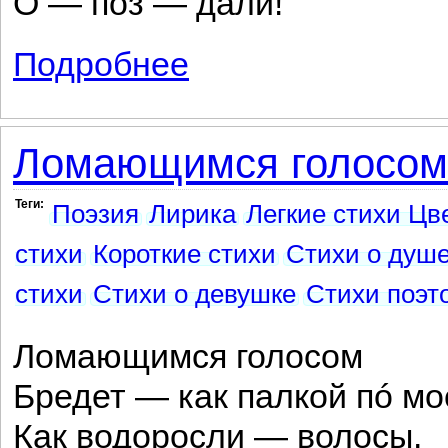
О — поз — дали!
Подробнее
о Не с серебром пришла...
Ломающимся голосом.
Теги:
Поэзия
Лирика
Легкие стихи Цв
стихи
Короткие стихи
Стихи о душ
стихи
Стихи о девушке
Стихи поэт
Ломающимся голосом
Бредет — как палкой пó мо
Как водоросли — волосы.