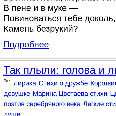
В пене и в муке —
Повиноваться тебе доколь,
Камень безрукий?
Подробнее
о Сколько их, сколько их ест из рук...
Так плыли: голова и ли
Теги:
Лирика
Стихи о дружбе
Коротки
девушке
Марина Цветаева стихи
Ц
поэтов серебряного века
Легкие ст
душе