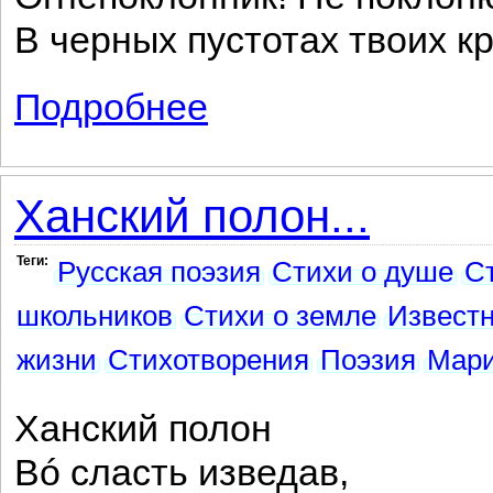
В черных пустотах твоих к
Подробнее
о Огнепоклонник! Красная масть...
Ханский полон...
Теги:
Русская поэзия
Стихи о душе
С
школьников
Стихи о земле
Извест
жизни
Стихотворения
Поэзия
Мари
Ханский полон
Вó сласть изведав,