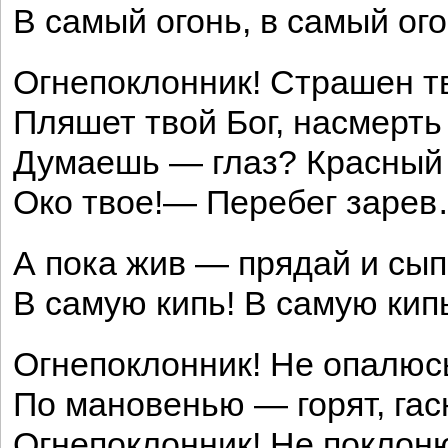
В самый огонь, в самый ого
Огнепоклонник! Страшен тв
Пляшет твой Бог, насмерть
Думаешь — глаз? Красный
Око твое!— Перебег заре
А пока жив — прядай и сып
В самую кипь! В самую кип
Огнепоклонник! Не опалюс
По мановенью — горят, гас
Огнепоклонник! Не поклон