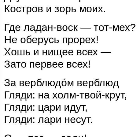
Костров и зорь моих.
Где ладан-воск — тот-мех?
Не оберусь прорех!
Хошь и нищее всех —
Зато первее всех!
За верблюдóм верблюд
Гляди: на холм-твой-крут,
Гляди: цари идут,
Гляди: лари несут.