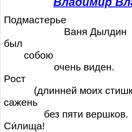
Владимир Вл
Подмастерье
Ваня Дылдин
был
собою
очень виден.
Рост
(длинней моих стишко
сажень
без пяти вершков.
Си́лища!