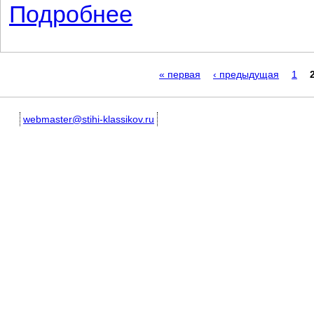
Подробнее
о Моссукно
Страницы
« первая
‹ предыдущая
1
webmaster@stihi-klassikov.ru