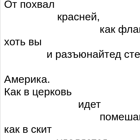
От похвал
красней,
как флага нашег
хоть вы
и разъюнайтед сте
о
Америка.
Как в церковь
идет
помешавшийся 
как в скит