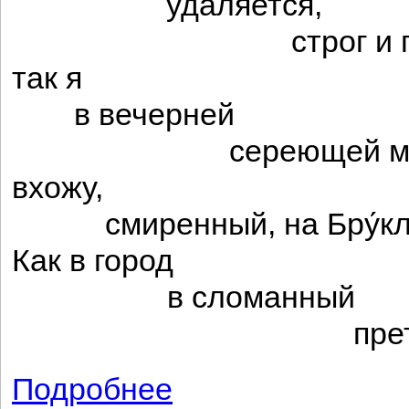
удаляется,
строг и прос
так я
в вечерней
сереющей мер
вхожу,
смиренный, на Бру́кли
Как в город
в сломанный
прет побед
Подробнее
о Бруклинский мост