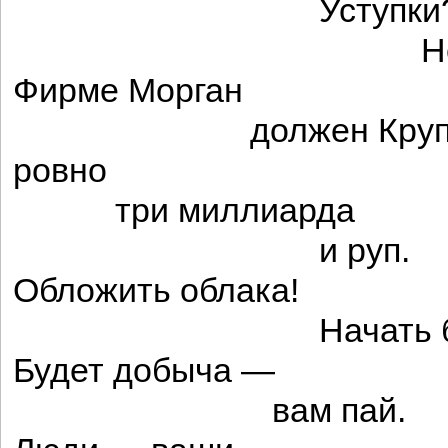
Уступки
Не ид
Фирме Морган
должен Круп
ровно
три миллиарда
и руп.
Обложить облака!
Начать бо
Будет добыча —
вам пай.