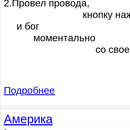
2.Провел провода,
кнопку нажал
и бог
моментально
со своей кол
обул
и при
Подробнее
о Маленькая электрификация
Америка