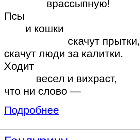
врассыпную!
Псы
и кошки
скачут прытки,
скачут люди за калитки.
Ходит
весел и вихраст,
что ни слово —
Подробнее
о Лев Толстой и Ваня Дылдин