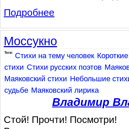
Подробнее
о Крестить — это только попам рубли 
Моссукно
Теги:
Стихи на тему человек
Короткие
стихи
Стихи русских поэтов
Маяков
Маяковский стихи
Небольшие стих
судьбе
Маяковский лирика
Владимир Вл
Стой! Прочти! Посмотри!