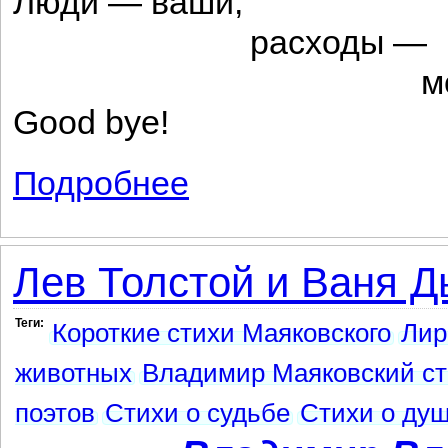
Люди — ваши,
расходы —
мои
Good bye!
Подробнее
о Пролетарий, в зародыше задуши вой
Лев Толстой и Ваня 
Теги:
Короткие стихи Маяковского
Лир
животных
Владимир Маяковский с
поэтов
Стихи о судьбе
Стихи о ду