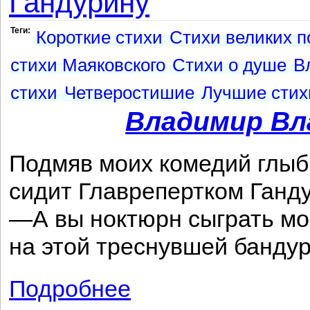
Гандурину
Теги:
Короткие стихи
Стихи великих п
стихи Маяковского
Стихи о душе
В
стихи
Четверостишие
Лучшие стих
Владимир Вл
Подмяв моих комедий глыб
сидит Главрепертком Ганд
—А вы ноктюрн сыграть мо
на этой треснувшей банду
Подробнее
о Гандурину