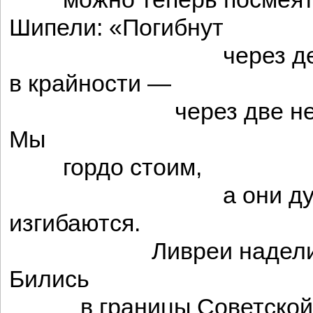
Шипели: «Погибнут
через день, д
в крайности —
через две неде
Мы
гордо стоим,
а они дуг
изгибаются.
Ливреи надели
Бились
в границы Советской 