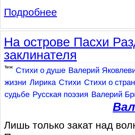
Подробнее
о Падшие цари
На острове Пасхи Раз
заклинателя
Теги:
Стихи о душе
Валерий Яковлеви
жизни
Лирика
Стихи
Стихи о стра
судьбе
Русская поэзия
Валерий Бр
Вал
Лишь только закат над во