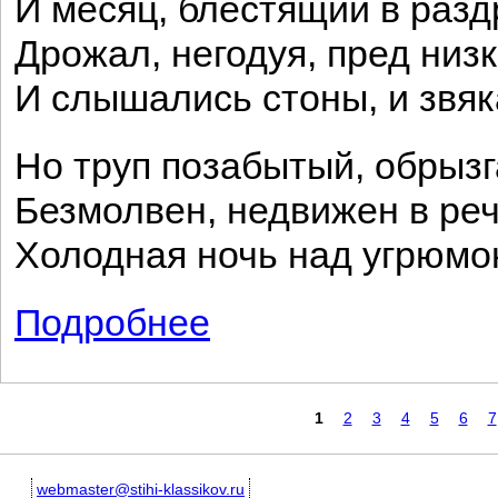
И месяц, блестящий в разд
Дрожал, негодуя, пред ни
И слышались стоны, и звяк
Но труп позабытый, обрыз
Безмолвен, недвижен в ре
Холодная ночь над угрюм
Подробнее
о В старом Париже XVII век
Страницы
1
2
3
4
5
6
7
webmaster@stihi-klassikov.ru