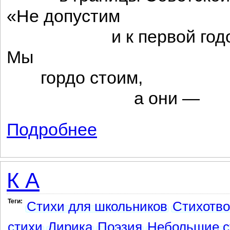
«Не допустим
и к первой годов
Мы
гордо стоим,
а они —
Подробнее
о Посмеемся!
К А
Теги:
Стихи для школьников
Стихотв
стихи
Лирика
Поэзия
Небольшие с