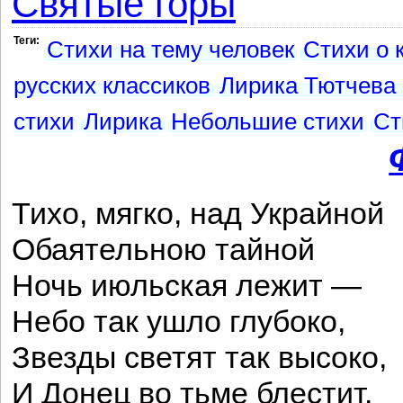
Святые горы
Теги:
Стихи на тему человек
Стихи о 
русских классиков
Лирика Тютчева 
стихи
Лирика
Небольшие стихи
Ст
Тихо, мягко, над Украйной
Обаятельною тайной
Ночь июльская лежит —
Небо так ушло глубоко,
Звезды светят так высоко,
И Донец во тьме блестит.