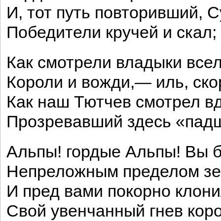
И, тот путь повторивший, 
Победители кручей и скал;
Как смотрели владыки все
Короли и вожди,— иль, ско
Как наш Тютчев смотрел в
Прозревавший здесь «падш
Альпы! гордые Альпы! Вы 
Непреложным пределом зе
И пред вами покорно клон
Свой увенчанный гнев ко