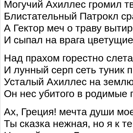
Могучий Ахиллес громил т
Блистательный Патрокл с
А Гектор меч о траву выти
И сыпал на врага цветущие
Над прахом горестно слета
И лунный серп сеть туник 
Усталый Ахиллес на землю
Он нес убитого в родимые 
Ах, Греция! мечта души мо
Ты сказка нежная, но я к т