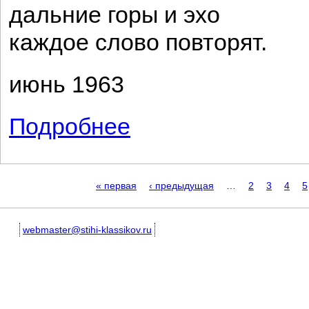
дальние горы и эхо
каждое слово повторят.
июнь 1963
Подробнее
о Другу-стихотворцу
Страницы
« первая
‹ предыдущая
…
2
3
4
5
webmaster@stihi-klassikov.ru