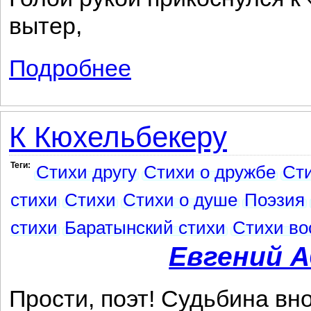
вытер,
Подробнее
о Речь в заседании «Арзамаса»
К Кюхельбекеру
Теги:
Стихи другу
Стихи о дружбе
Сти
стихи
Стихи
Стихи о душе
Поэзия
стихи
Баратынский стихи
Стихи во
Евгений 
Прости, поэт! Судьбина вн