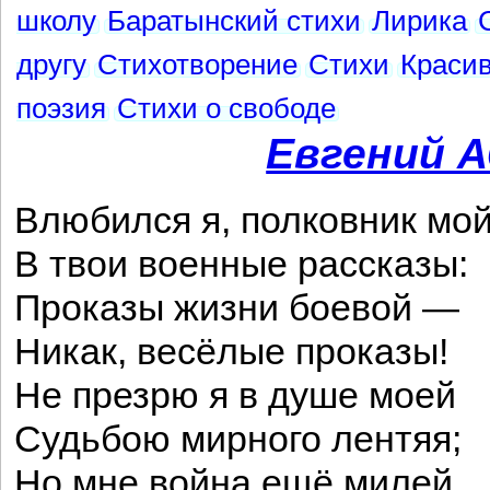
школу
Баратынский стихи
Лирика
другу
Стихотворение
Стихи
Краси
поэзия
Стихи о свободе
Евгений 
Влюбился я, полковник мой
В твои военные рассказы:
Проказы жизни боевой —
Никак, весёлые проказы!
Не презрю я в душе моей
Судьбою мирного лентяя;
Но мне война ещё милей,