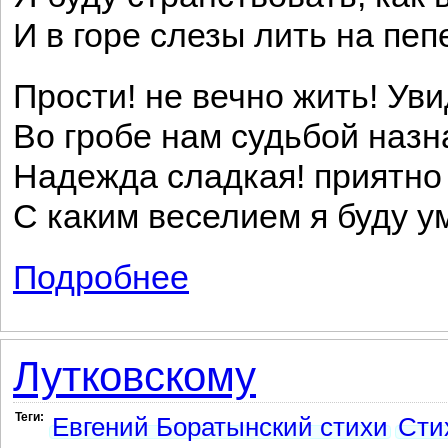
И в горе слезы лить на пе
Прости! не вечно жить! Уви
Во гробе нам судьбой назн
Надежда сладкая! приятно
С каким веселием я буду у
Подробнее
о На смерть Андрея Тургенева
Лутковскому
Теги:
Евгений Боратынский стихи
Сти