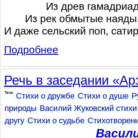
Из древ гамадриад
Из рек обмытые наяды
И даже сельский поп, сатир
Подробнее
о Из письма к Гнедичу Н.И. от 4 август
Речь в заседании «Ар
Теги:
Стихи о дружбе
Стихи о душе
Р
природы
Василий Жуковский стихи
другу
Стихи о судьбе
Стихотворен
Васил