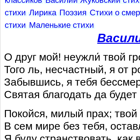
классиков
Василий Жуковский стих
стихи
Лирика
Поэзия
Стихи о смер
стихи
Маленькие стихи
Васил
О друг мой! неужли́ твой г
Того ль, несчастный, я от 
Забывшись, я тебя бессм
Святая благодать да будет
Покойся, милый прах; твой
В сем мире без тебя, оста
Я буду странствовать, как 