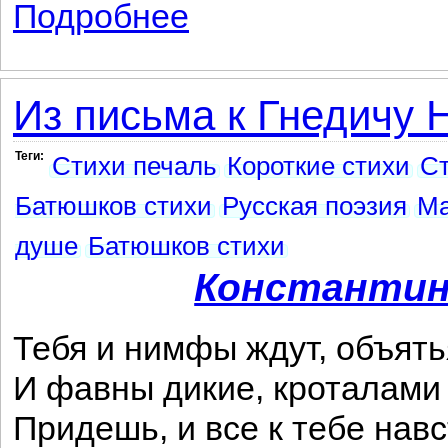
Подробнее
о К Плещееву
Из письма к Гнедичу Н
Теги:
Стихи печаль
Короткие стихи
Ст
Батюшков стихи
Русская поэзия
Ма
душе
Батюшков стихи
Константин
Тебя и нимфы ждут, объять
И фавны дикие, кроталами 
Придешь, и все к тебе нав