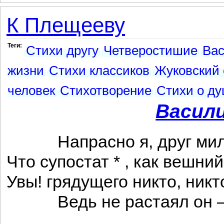
К Плещееву
Теги:
Стихи другу
Четверостишие
Вас
жизни
Стихи классиков
Жуковский 
человек
Стихотворение
Стихи о д
Васил
Напрасно я, друг милы
Что супостат * , как вешний
Увы! грядущего никто, никт
Ведь не растаял он —