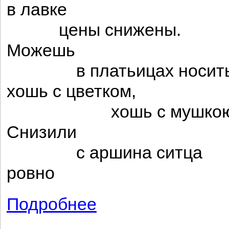
в лавке
цены снижены.
Можешь
в платьицах носить
хошь с цветком,
хошь с мушкою
Снизили
с аршина ситца
ровно
Подробнее
о Негритоска Петрова