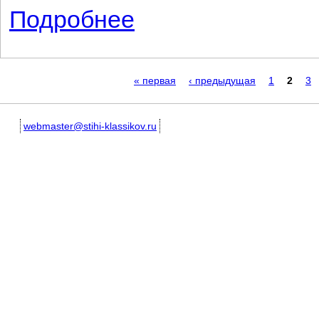
Подробнее
о Ах, как же я в детстве любил поезда
Страницы
« первая
‹ предыдущая
1
2
3
webmaster@stihi-klassikov.ru