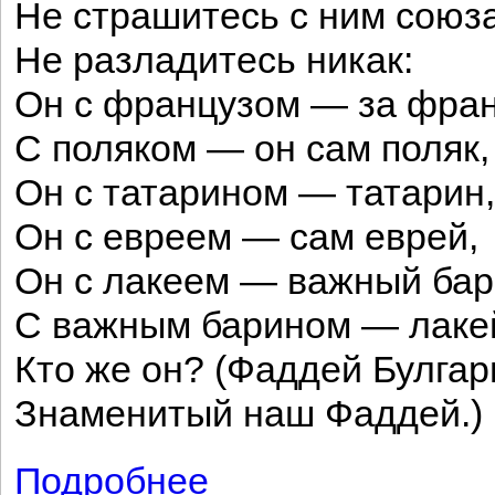
Не страшитесь с ним союза
Не разладитесь никак:
Он с французом — за фран
С поляком — он сам поляк,
Он с татарином — татарин,
Он с евреем — сам еврей,
Он с лакеем — важный бар
С важным барином — лаке
Кто же он? (Фаддей Булгар
Знаменитый наш Фаддей.)
Подробнее
о Он у нас осьмое чудо...