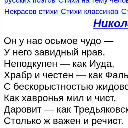
русских поэтов
Стихи на тему чело
Некрасов стихи
Стихи классиков
С
Никол
Он у нас осьмое чудо —
У него завидный нрав.
Неподкупен — как Иуда,
Храбр и честен — как Фал
С бескорыстностью жидовс
Как хавронья мил и чист,
Даровит — как Тредьяковск
Столько ж важен и речист.