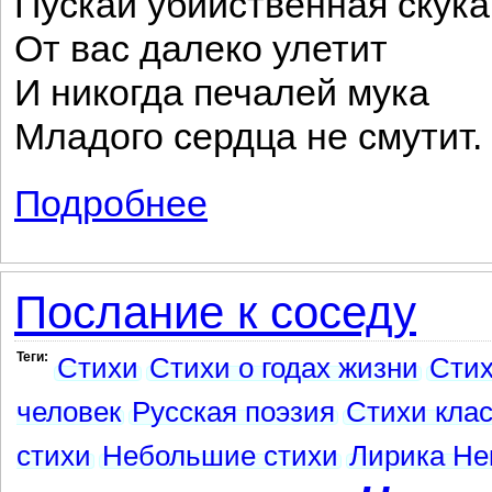
Пускай убийственная скука
От вас далеко улетит
И никогда печалей мука
Младого сердца не смутит.
Подробнее
о В альбом Марии Фермор
Послание к соседу
Теги:
Стихи
Стихи о годах жизни
Стих
человек
Русская поэзия
Стихи кла
стихи
Небольшие стихи
Лирика Не