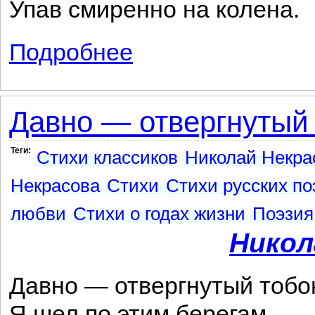
Упав смиренно на колена.
Подробнее
о К Кюхельбекеру
Давно — отвергнутый 
Теги:
Стихи классиков
Николай Некра
Некрасова
Стихи
Стихи русских по
любви
Стихи о годах жизни
Поэзия
Никол
Давно — отвергнутый тобо
Я шел по этим берегам