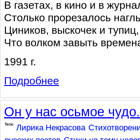
В газетах, в кино и в журн
Столько прорезалось наглы
Циников, выскочек и тупиц,
Что волком завыть времен
1991 г.
Подробнее
о Гласность в печати, на радио гласност
Он у нас осьмое чудо.
Теги:
Лирика Некрасова
Стихотворен