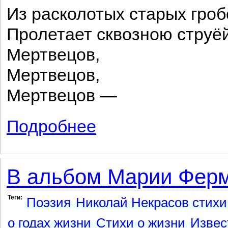
Из расколотых старых гроб
Пролетает сквозною струё
Мертвецов,
Мертвецов,
Мертвецов —
Подробнее
о И опять, и опять, и опять...
В альбом Марии Фер
Теги:
Поэзия
Николай Некрасов стихи
о годах жизни
Стихи о жизни
Извес