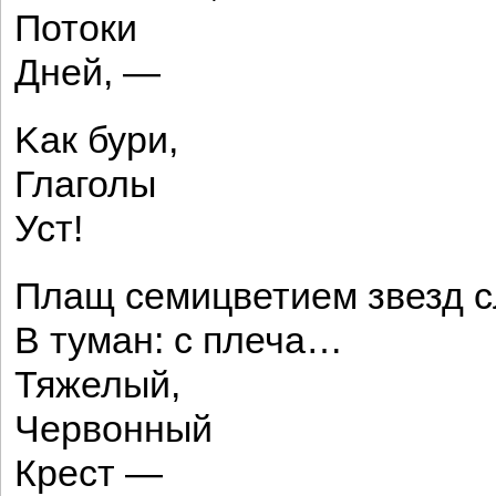
Потоки
Дней, —
Kaк бури,
Глаголы
Уст!
Плащ семицветием звезд с
В туман: с плеча…
Тяжелый,
Червонный
Крест —