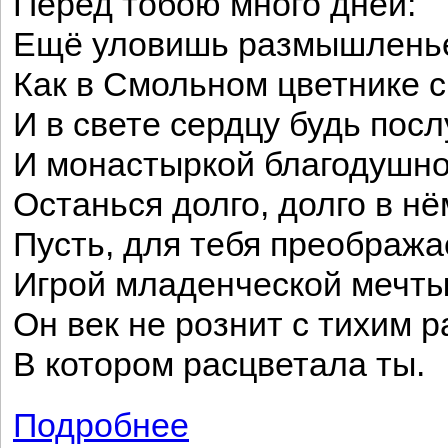
Перед тобою много дней:
Ещё уловишь размышлень
Как в Смольном цветнике с
И в свете сердцу будь пос
И монастыркой благодушн
Останься долго, долго в нё
Пусть, для тебя преображ
Игрой младенческой мечты
Он век не рознит с тихим р
В котором расцветала ты.
Подробнее
о Храни своё неопасенье ...