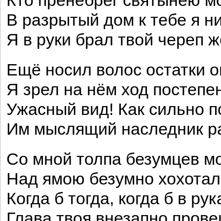
Кто пренебрёг святынею м
В разрытый дом к тебе я н
Я в руки брал твой череп 
Ещё носил волос остатки о
Я зрел на нём ход постепе
Ужасный вид! Как сильно 
Им мыслящий наследник р
Со мной толпа безумцев м
Над ямою безумно хохотал
Когда б тогда, когда б в ру
Глава твоя внезапно пров