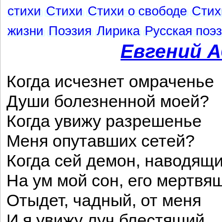
стихи
Стихи
Стихи о свободе
Стих
жизни
Поэзия
Лирика
Русская поэ
Евгений 
Когда исчезнет омраченье
Души болезненной моей?
Когда увижу разрешенье
Меня опутавших сетей?
Когда сей демон, наводящ
На ум мой сон, его мертвя
Отыдет, чадный, от меня
И я увижу луч блестящий