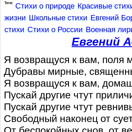
Теги:
Стихи о природе
Красивые стих
жизни
Школьные стихи
Евгений Бо
стихи
Стихи о России
Военная лир
Евгений 
Я возвращуся к вам, поля 
Дубравы мирные, священны
Я возвращуся к вам, дома
Пускай другие чтут прилич
Пускай другие чтут ревнив
Свободный наконец от суе
От беспокойных снов, от в