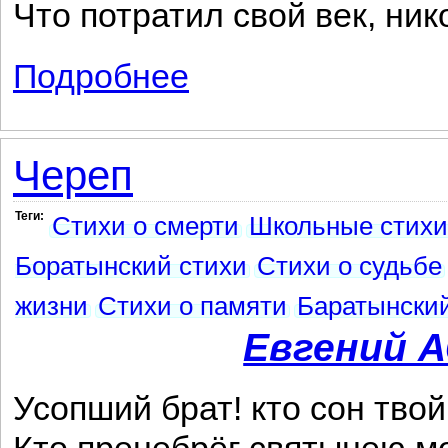
Что потратил свой век, ник
Подробнее
о Я за то глубоко презираю себя...
Череп
Теги:
Стихи о смерти
Школьные стихи
Боратынский стихи
Стихи о судьбе
жизни
Стихи о памяти
Баратынский
Евгений 
Усопший брат! кто сон тво