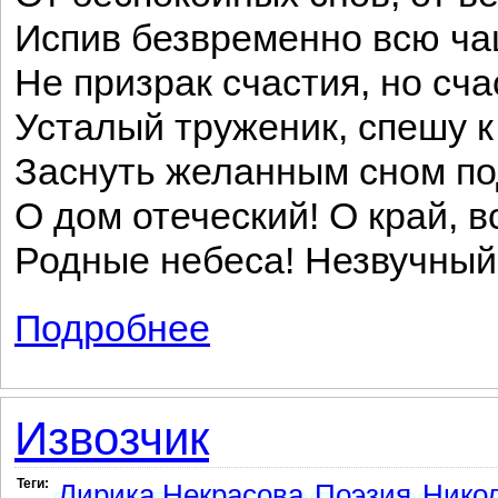
Испив безвременно всю ча
Не призрак счастия, но сча
Усталый труженик, спешу к
Заснуть желанным сном по
О дом отеческий! О край, 
Родные небеса! Незвучный
Подробнее
о Я возвращуся к вам, поля моих отцов 
Извозчик
Теги:
Лирика Некрасова
Поэзия
Никол