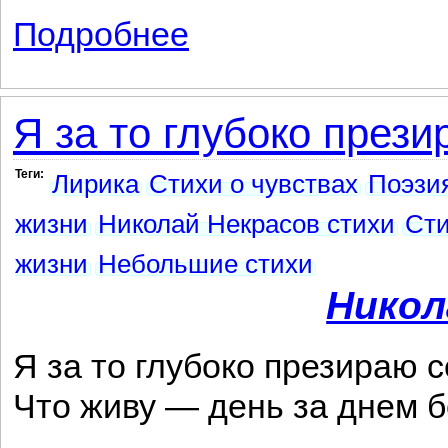
Подробнее
о Ещё, как патриарх, не древен я; моей
Я за то глубоко прези
Теги:
Лирика
Стихи о чувствах
Поэзи
жизни
Николай Некрасов стихи
Сти
жизни
Небольшие стихи
Никол
Я за то глубоко презираю с
Что живу — день за днем б