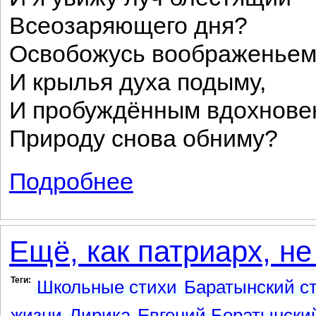
Всеозаряющего дня?
Освобожусь воображеньем
И крылья духа подыму,
И пробуждённым вдохнове
Природу снова обниму?
Подробнее
о Когда исчезнет омраченье ...
Ещё, как патриарх, не 
Теги:
Школьные стихи
Баратынский с
жизни
Лирика
Евгений Боратынски