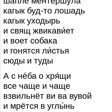
шапле́ ментершу́ла
кагык буд-то лошадь
кагык уходырь
и свящ жвикави́ет
и воет собака
и гонятся ли́стья
сюды и туды
А с не́ба о хря́щи
все чаще и чаще
взвильнёт ви ва вувой
и мрётся в углы́нь