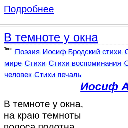
Подробнее
о В деревне никто не сходит с ума ...
В темноте у окна
Теги:
Поэзия
Иосиф Бродский стихи
мире
Стихи
Стихи воспоминания
С
человек
Стихи печаль
Иосиф А
В темноте у окна,
на краю темноты
полоса полотна