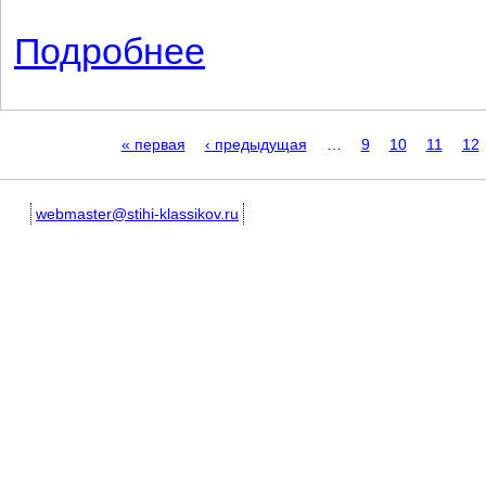
Подробнее
о Полька затылки (срыв)
Страницы
« первая
‹ предыдущая
…
9
10
11
12
webmaster@stihi-klassikov.ru