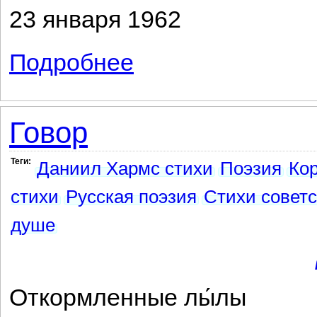
23 января 1962
Подробнее
о ...Мой голос, торопливый и неясный .
Говор
Теги:
Даниил Хармс стихи
Поэзия
Кор
стихи
Русская поэзия
Стихи советс
душе
Откормленные лы́лы