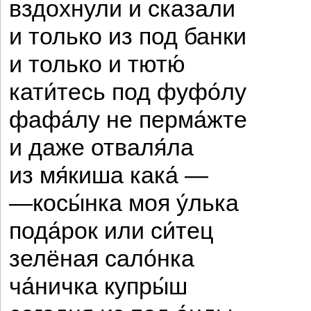
вздохнули и сказали
и только из под банки
и только и тютю́
кати́тесь под фуфо́лу
фафа́лу не перма́жте
и даже отваля́ла
из мя́киша кака́ —
—косы́нка моя у́лька
пода́рок или си́тец
зелёная сало́нка
ча́ничка купры́ш