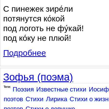
С пинежек зире́ли
потянутся ко́кой
под логоть не фу́кай!
под ко́ку не плюй!
Подробнее
о Кика и Кока
Зофья (поэма)
Теги:
Поэзия
Известные стихи
Иосиф
поэтов
Стихи
Лирика
Стихи о жизн
поэтов
Стихи о девушке