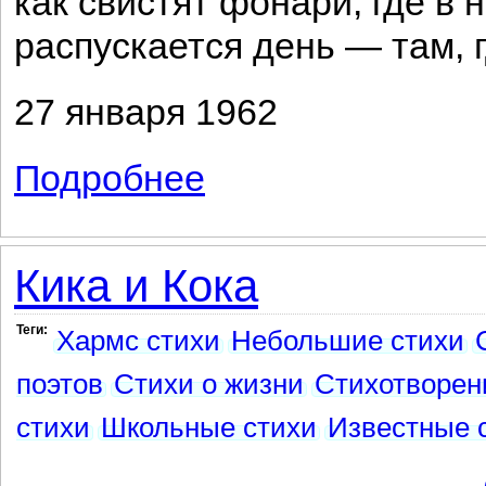
как свистят фонари, где в 
распускается день — там, 
27 января 1962
Подробнее
о Письмо к А. Д.
Кика и Кока
Теги:
Хармс стихи
Небольшие стихи
поэтов
Стихи о жизни
Стихотворен
стихи
Школьные стихи
Известные 