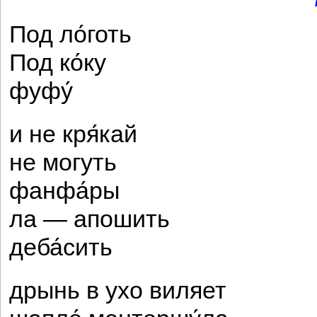
Под ло́готь
Под ко́ку
фуфу́
и не кря́кай
не могуть
фанфа́ры
ла — апошить
деба́сить
дрынь в ухо виляет