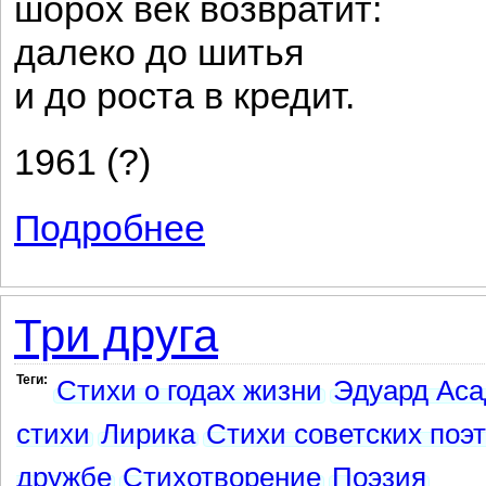
шорох век возвратит:
далеко до шитья
и до роста в кредит.
1961 (?)
Подробнее
о В темноте у окна
Три друга
Теги:
Стихи о годах жизни
Эдуард Аса
стихи
Лирика
Стихи советских поэ
дружбе
Стихотворение
Поэзия