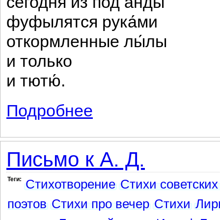
сегодня из под а́нды
фуфылятся рука́ми
откормленные лы́лы
и только
и тютю́.
Подробнее
о Говор
Письмо к А. Д.
Теги:
Стихотворение
Стихи советских
поэтов
Стихи про вечер
Стихи
Лир