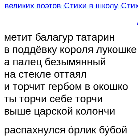
великих поэтов
Стихи в школу
Сти
метит балагур татарин
в поддёвку короля лукошке
а палец безымянный
на стекле оттаял
и торчит гербом в окошко
ты торчи себе торчи
выше царской колончи
распахнулся о́рлик бу́бой