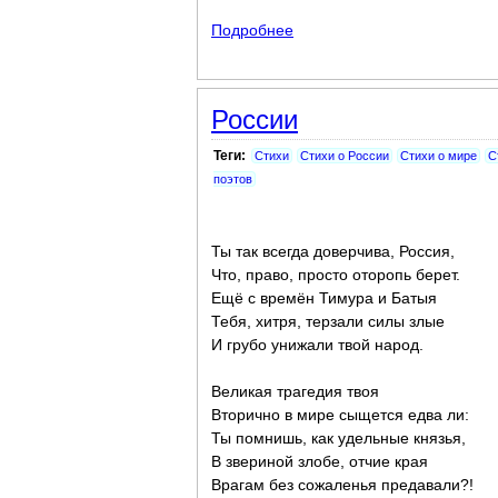
Подробнее
о Гость (поэма)
России
Теги:
Стихи
Стихи о России
Стихи о мире
С
поэтов
Ты так всегда доверчива, Россия,
Что, право, просто оторопь берет.
Ещё с времён Тимура и Батыя
Тебя, хитря, терзали силы злые
И грубо унижали твой народ.
Великая трагедия твоя
Вторично в мире сыщется едва ли:
Ты помнишь, как удельные князья,
В звериной злобе, отчие края
Врагам без сожаленья предавали?!