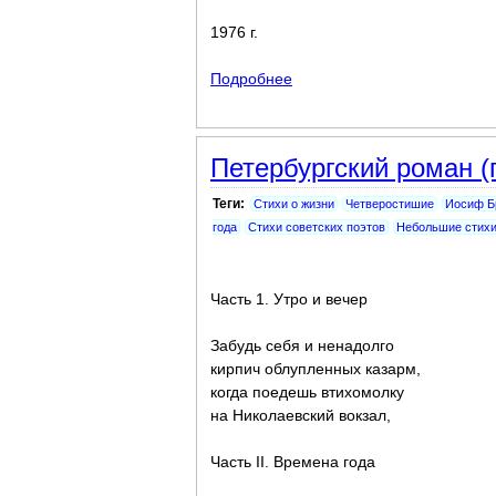
1976 г.
Подробнее
о Именем совести
Петербургский роман (
Теги:
Стихи о жизни
Четверостишие
Иосиф Б
года
Стихи советских поэтов
Небольшие стих
Часть 1. Утро и вечер
Забудь себя и ненадолго
кирпич облупленных казарм,
когда поедешь втихомолку
на Николаевский вокзал,
Часть II. Времена года