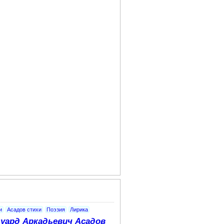
и
Асадов стихи
Поэзия
Лирика
уард Аркадьевич Асадов