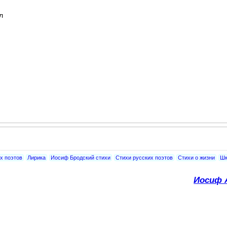
л
х поэтов
Лирика
Иосиф Бродский стихи
Стихи русских поэтов
Стихи о жизни
Шк
Иосиф 