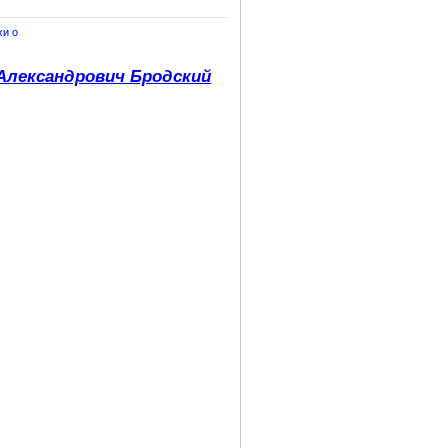
хи о
Александрович Бродский