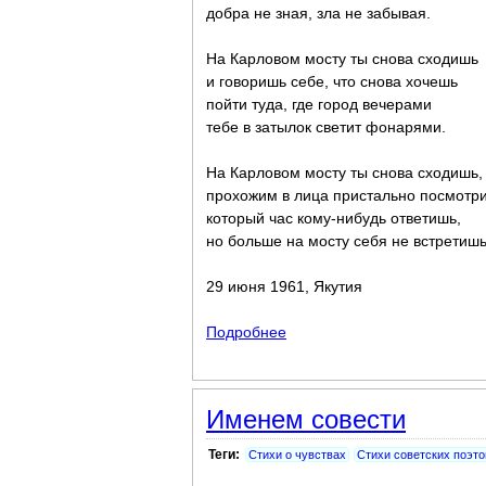
добра не зная, зла не забывая.
На Карловом мосту ты снова сходишь
и говоришь себе, что снова хочешь
пойти туда, где город вечерами
тебе в затылок светит фонарями.
На Карловом мосту ты снова сходишь,
прохожим в лица пристально посмотр
который час кому-нибудь ответишь,
но больше на мосту себя не встретишь
29 июня 1961, Якутия
Подробнее
о Витезслав Незвал
Именем совести
Теги:
Стихи о чувствах
Стихи советских поэто