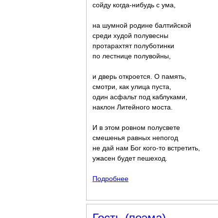
сойду когда-нибудь с ума,
на шумной родине балтийской
среди худой полувесны
протарахтят полуботинки
по лестнице полувойны,
и дверь откроется. О память,
смотри, как улица пуста,
один асфальт под каблуками,
наклон Литейного моста.
И в этом ровном полусвете
смешенья равных непогод
не дай нам Бог кого-то встретить,
ужасен будет пешеход.
Подробнее
о Три главы
Гость (поэма)