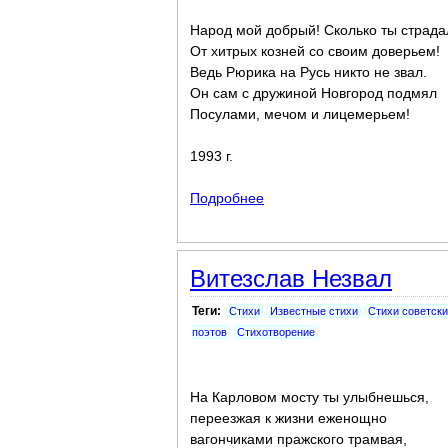
Народ мой добрый! Сколько ты страда
От хитрых козней со своим доверьем!
Ведь Рюрика на Русь никто не звал.
Он сам с дружиной Новгород подмял
Посулами, мечом и лицемерьем!
1993 г.
Подробнее
о России
Витезслав Незвал
Теги:
Стихи
Известные стихи
Стихи советски
поэтов
Стихотворение
На Карловом мосту ты улыбнешься,
переезжая к жизни еженощно
вагончиками пражского трамвая,