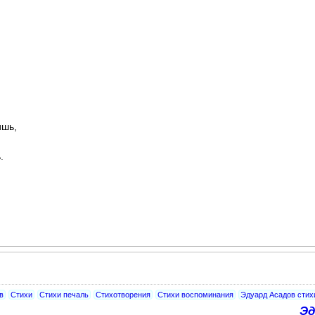
ишь,
.
в
Стихи
Стихи печаль
Стихотворения
Стихи воспоминания
Эдуард Асадов стих
Эд