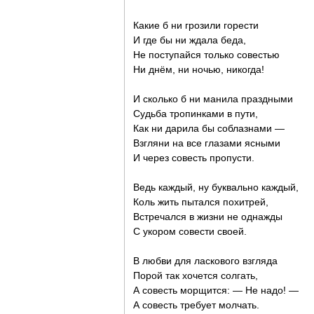
Какие б ни грозили горести
И где бы ни ждала беда,
Не поступайся только совестью
Ни днём, ни ночью, никогда!
И сколько б ни манила праздными
Судьба тропинками в пути,
Как ни дарила бы соблазнами —
Взгляни на все глазами ясными
И через совесть пропусти.
Ведь каждый, ну буквально каждый,
Коль жить пытался похитрей,
Встречался в жизни не однажды
С укором совести своей.
В любви для ласкового взгляда
Порой так хочется солгать,
А совесть морщится: — Не надо! —
А совесть требует молчать.