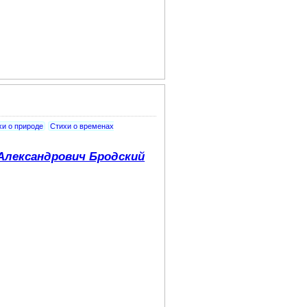
хи о природе
Стихи о временах
Александрович Бродский