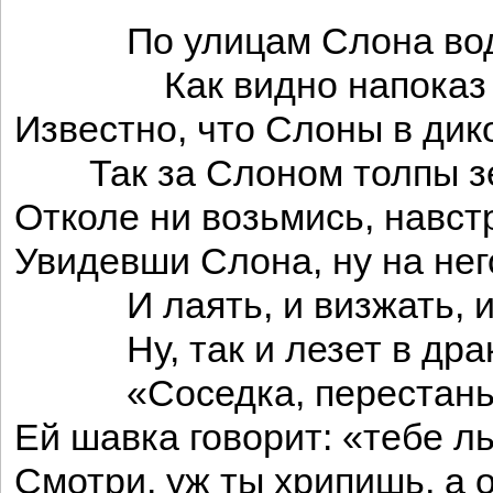
По улицам Слона вод
Как видно напоказ
Известно, что Слоны в дик
Так за Слоном толпы зе
Отколе ни возьмись, навст
Увидевши Слона, ну на нег
И лаять, и визжать, и 
Ну, так и лезет в драку
«Соседка, перестань с
Ей шавка говорит: «тебе л
Смотри, уж ты хрипишь, а 