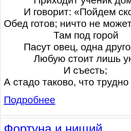
Приходит ученик дом
И говорит: «Пойдем скор
Обед готов; ничто не може
Там под горой
Пасут овец, одна друго
Любую стоит лишь ун
И съесть;
А стадо таково, что трудн
Подробнее
о Волк и волченок
Фортуна и нищий