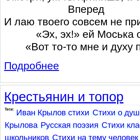
Вперед
И лаю твоего совсем не п
«Эх, эх!» ей Моська о
«Вот то-то мне и духу п
Подробнее
о Слон и Моська
Крестьянин и топор
Теги:
Иван Крылов стихи
Стихи о душ
Крылова
Русская поэзия
Стихи кла
школьников
Стихи на тему человек