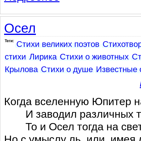
Осел
Теги:
Стихи великих поэтов
Стихотво
стихи
Лирика
Стихи о животных
Ст
Крылова
Стихи о душе
Известные 
Когда вселенную Юпитер 
И заводил различных тв
То и Осел тогда на свет
Но с умыслу ль, или, имея 