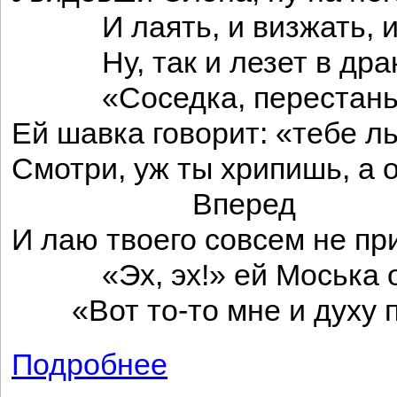
И лаять, и визжать, и 
Ну, так и лезет в драку
«Соседка, перестань с
Ей шавка говорит: «тебе л
Смотри, уж ты хрипишь, а 
Вперед
И лаю твоего совсем не п
«Эх, эх!» ей Моська о
«Вот то-то мне и духу п
Подробнее
о Слон и Моська