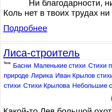
Ни благодарности, ни
Коль нет в твоих трудах ни
Подробнее
о Обезьяна
Лиса-строитель
Теги:
Басни
Маленькие стихи
Стихи п
природе
Лирика
Иван Крылов стих
стихи
Стихи Крылова
Небольшие с
Какой-то Лев большой охот