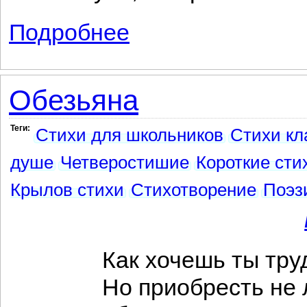
Подробнее
о Осел
Обезьяна
Теги:
Стихи для школьников
Стихи кл
душе
Четверостишие
Короткие сти
Крылов стихи
Стихотворение
Поэз
Как хочешь ты труд
Но приобресть не л