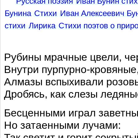
Русская поэзия
Иван Бунин сти
Бунина
Стихи
Иван Алексеевич Бу
стихи
Лирика
Стихи поэтов о прир
Рубины мрачные цвели, че
Внутри пурпурно-кровяные
Алмазы вспыхивали розовы
Дробясь, как слезы ледяны
Бесценными играл заветны
Но затаенными лучами:
Так светит и горит сокрыт