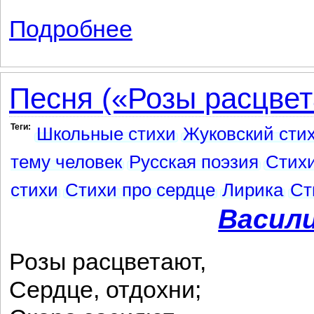
Подробнее
о Гевлок Вильсон
Песня («Розы расцвета
Теги:
Школьные стихи
Жуковский сти
тему человек
Русская поэзия
Стихи
стихи
Стихи про сердце
Лирика
Ст
Васил
Розы расцветают,
Сердце, отдохни;