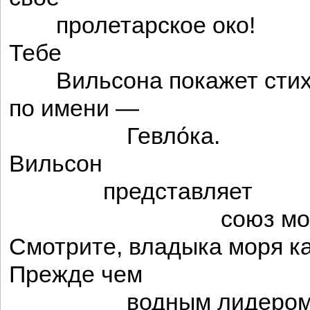
пролетарское око!
Тебе
Вильсона покажет стих
по имени —
Гевло́ка.
Вильсон
представляет
союз моряк
Смотрите, владыка моря ка
Прежде чем
водным лидером сд