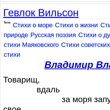
Гевлок Вильсон
Теги:
Стихи о море
Стихи о жизни
Ст
природе
Русская поэзия
Стихи о д
стихи Маяковского
Стихи советских
стихи
Владимир Вл
Товарищ,
вдаль
за моря запус
свое