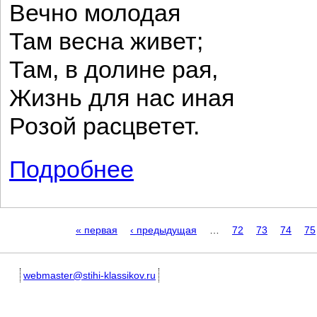
Вечно молодая
Там весна живет;
Там, в долине рая,
Жизнь для нас иная
Розой расцветет.
Подробнее
о Песня («Розы расцветают...»)
Страницы
« первая
‹ предыдущая
…
72
73
74
75
webmaster@stihi-klassikov.ru