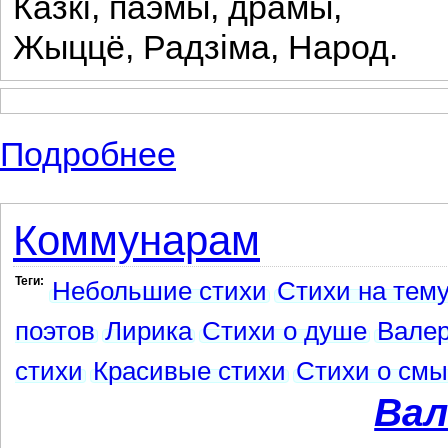
Казкі, паэмы, драмы,
Жыццё, Радзіма, Народ.
Подробнее
о Небольшие известные стихотворения Н
Коммунарам
Теги:
Небольшие стихи
Стихи на тему
поэтов
Лирика
Стихи о душе
Валер
стихи
Красивые стихи
Стихи о смы
Вал