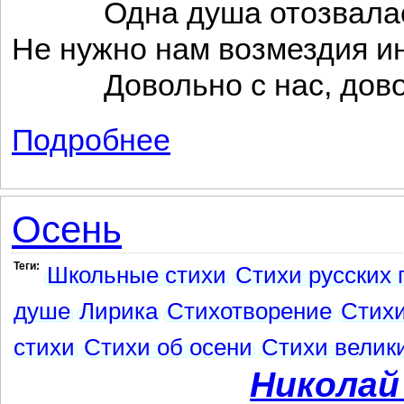
Одна душа отозвала
Не нужно нам возмездия ин
Довольно с нас, довол
Подробнее
о Когда сочувственно на наше слово...
Осень
Теги:
Школьные стихи
Стихи русских 
душе
Лирика
Стихотворение
Стихи
стихи
Стихи об осени
Стихи велик
Николай