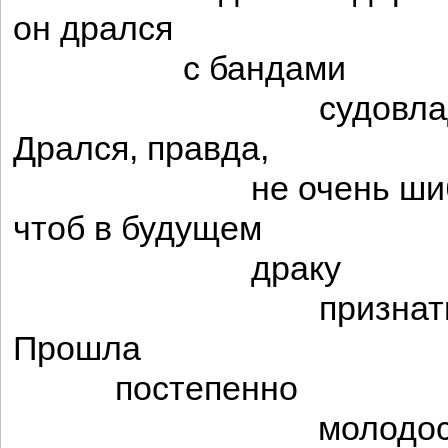
он дрался
с бандами
судовладель
Дрался, правда,
не очень шибк
чтоб в будущем
драку
признать оши
Прошла
постепенно
молодость л