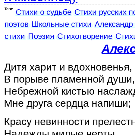
Теги:
Стихи о судьбе
Стихи русских п
поэтов
Школьные стихи
Александр
стихи
Поэзия
Стихотворение
Стих
Алек
Дитя харит и вдохновенья,
В порыве пламенной души,
Небрежной кистью наслаж
Мне друга сердца напиши;
Красу невинности прелестн
Надежды милые черты,