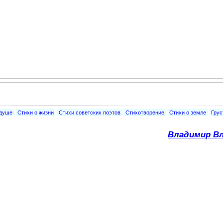
 душе
Стихи о жизни
Стихи советских поэтов
Стихотворение
Стихи о земле
Грус
Владимир Вл