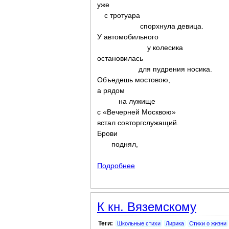
уже
с тротуара
спорхнула девица.
У автомобильного
у колесика
остановилась
для пудрения носика.
Объедешь мостовою,
а рядом
на лужище
с «Вечерней Москвою»
встал совторгслужащий.
Брови
поднял,
Подробнее
о Стих как бы шофера
К кн. Вяземскому
Теги:
Школьные стихи
Лирика
Стихи о жизни