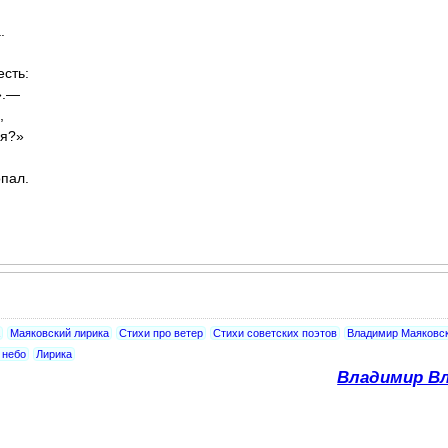
.
есть:
».—
,
ся?»
пал.
Маяковский лирика
Стихи про ветер
Стихи советских поэтов
Владимир Маяковск
 небо
Лирика
Владимир Вл