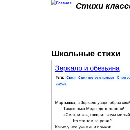
Стихи класс
Школьные стихи
Зеркало и обезьяна
Теги:
Стихи
Стихи поэтов о природе
Стихи о
о душе
Мартышка, в Зеркале увидя образ свой
Тихохонько Медведя толк ногой:
«Смотри-ка», говорит: «кум милый
Что́ это там за рожа?
Какие у нее ужимки и прыжки!