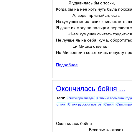
Я удавилась бы с тоски,
Когда бы на нее хоть чуть была похожа
А, ведь, признайся, есть
Из кумушек моих таких кривляк пять-ш
Я даже их могу по пальцам перечесть
«Чем кумушек считать трудиться
Не лучше ль на себя, кума, оборотить
Ей Мишка отвечал.
Но Мишенькин совет лишь попусту про
Подробнее
о Зеркало и обезьяна
Окончилась бойня ...
Теги:
Стихи про звезды
Стихи о временах года
стихи
Стихи русских поэтов
Стихи
Стихи про
Окончилась бойня.
Веселье клокочет.