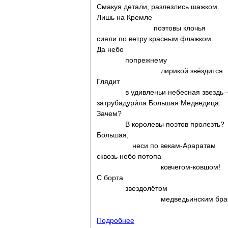
Смакуя детали, разлезлись шажком.
Лишь на Кремле
поэтовы клочья
сияли по ветру красным флажком.
Да небо
попрежнему
лирикой зве́здится.
Глядит
в удивленьи небесная звездь 
затрубадури́ла Большая Медведица.
Зачем?
В королевы поэтов пролезть?
Большая,
неси по векам-Араратам
сквозь небо потопа
ковчегом-ковшом!
С борта
звездолётом
медведьинским брат
Подробнее
о Окончилась бойня ...