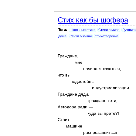
Стих как бы шофера
Теги:
Школьные стихи
Стихи о мире
Лучшие 
душе
Стихи о жизни
Стихотворение
Граждане,
мне
начинает казаться,
что вы
недостойны
индустриализации.
Граждане дяди,
граждане тети,
Автодора ради —
куда вы прете?!
Сто́ит
машине
распрозаявиться —