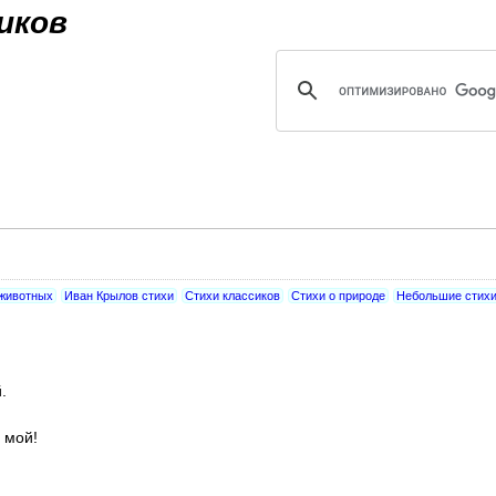
Jump to navigation
иков
 животных
Иван Крылов стихи
Стихи классиков
Стихи о природе
Небольшие стих
.
 мой!