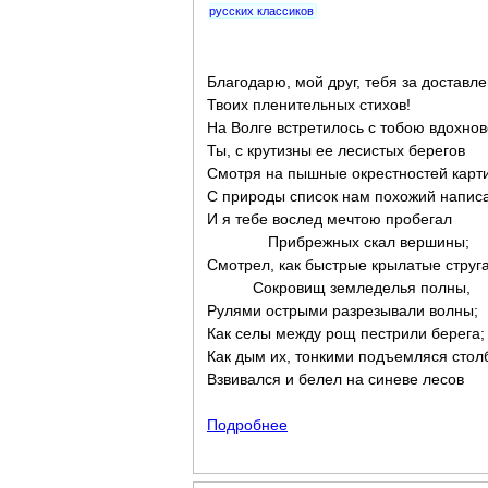
русских классиков
Благодарю, мой друг, тебя за доставл
Твоих пленительных стихов!
На Волге встретилось с тобою вдохнов
Ты, с крутизны ее лесистых берегов
Смотря на пышные окрестностей карт
С природы список нам похожий напис
И я тебе вослед мечтою пробегал
Прибрежных скал вершины;
Смотрел, как быстрые крылатые струга
Сокровищ земледелья полны,
Рулями острыми разрезывали волны;
Как селы между рощ пестрили берега;
Как дым их, тонкими подъемляся стол
Взвивался и белел на синеве лесов
Подробнее
о К кн. Вяземскому