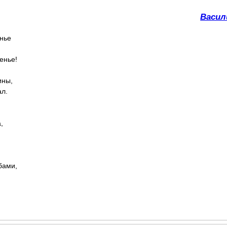
Васил
енье
енье!
ины,
ал.
,
бами,