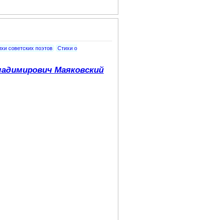
хи советских поэтов
Стихи о
адимирович Маяковский