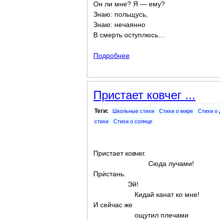
Он ли мне? Я — ему?
Знаю: польщусь,
Знаю: нечаянно
В смерть оступлюсь…
Подробнее
о Без самовластия...
Пристает ковчег ...
Теги:
Школьные стихи
Стихи о мире
Стихи о
стихи
Стихи о солнце
Пристает ковчег.
Сюда лучами!
Прѝстань.
Эй!
Кидай канат ко мне!
И сейчас же
ощутил плечами