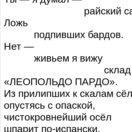
райский сад
Ложь
подпивших бардов.
Нет —
живьем я вижу
склад
«ЛЕОПОЛЬДО ПАРДО».
Из прилипших к скалам сё
опустясь с опаской,
чистокровнейший осёл
шпарит по-испански.