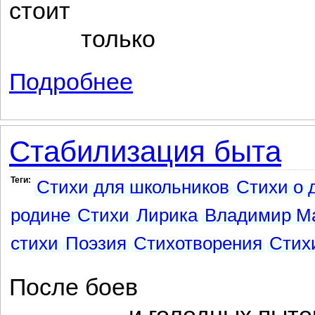
стоит
только
Подробнее
о 6 монахинь
Стабилизация быта
Теги:
Стихи для школьников
Стихи о 
родине
Стихи
Лирика
Владимир М
стихи
Поэзия
Стихотворения
Стих
После боев