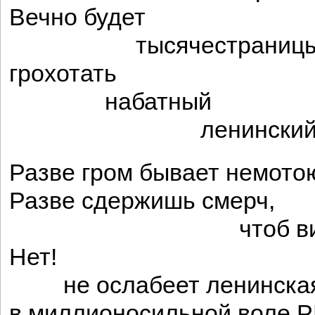
Вечно будет
тысячестраницы
грохотать
набатный
ленинский яз
Разве гром бывает немото
Разве сдержишь смерч,
чтоб вихрем н
Нет!
не ослабеет ленинская
в миллионосильной воле Р