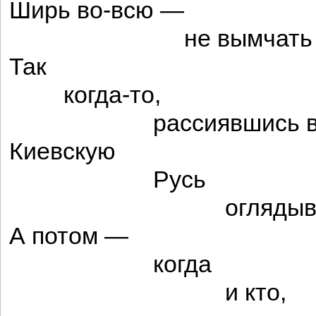
Ширь во-всю —
не вымчать и п
Так
когда-то,
рассиявшись в вы
Киевскую
Русь
оглядывал П
А потом —
когда
и кто,