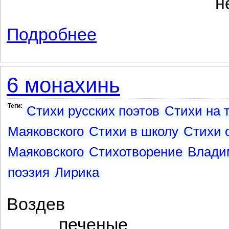
не помню т
Подробнее
о Киев
6 монахинь
Теги:
Стихи русских поэтов
Стихи на 
Маяковского
Стихи в школу
Стихи 
Маяковского
Стихотворение
Влади
поэзия
Лирика
Воздев
печеные