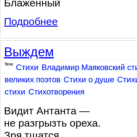
Блаженный
Подробнее
о Ода революции
Выждем
Теги:
Стихи
Владимир Маяковский ст
великих поэтов
Стихи о душе
Стихи
стихи
Стихотворения
Видит Антанта —
не разгрызть ореха.
Зря тщатся.