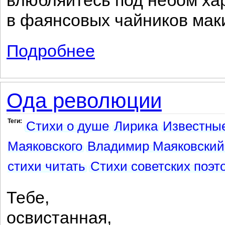
влюбляйтесь под небом ха
в фаянсовых чайников мак
Подробнее
о Вывескам
Ода революции
Теги:
Стихи о душе
Лирика
Известные
Маяковского
Владимир Маяковский
стихи читать
Стихи советских поэт
Тебе,
освистанная,