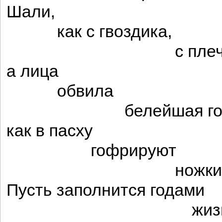
Шали,
как с гвоздика,
с плеч вис
а лица
обвила
белейшая гофри
как в пасху
гофрируют
ножки поро
Пусть заполнится годами
жизни кво