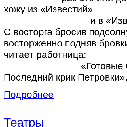
хожу из «Известий»
и в «Извест
С восторга бросив подсолну
восторженно подняв бровк
читает работница:
«Готовые блу
Последний крик Петровки»
Подробнее
о Стабилизация быта
Театры