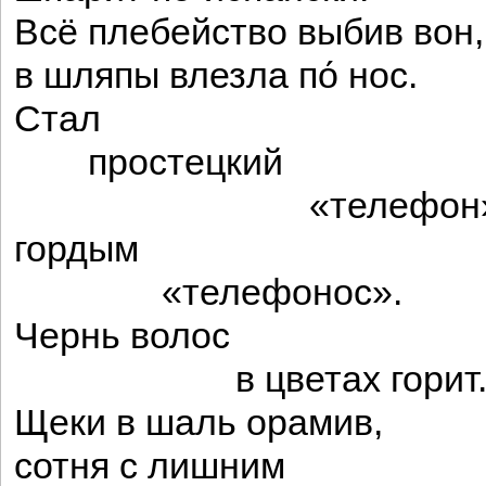
Всё плебейство выбив вон,
в шляпы влезла по́ нос.
Стал
простецкий
«телефон
гордым
«телефонос».
Чернь волос
в цветах горит
Щеки в шаль орамив,
сотня с лишним