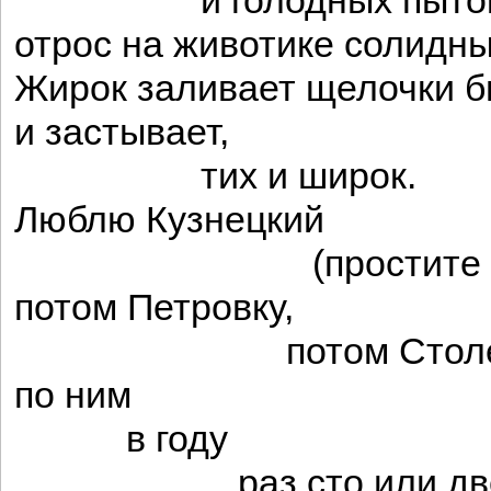
и голодных пыто
отрос на животике солидны
Жирок заливает щелочки б
и застывает,
тих и широк.
Люблю Кузнецкий
(простите грешн
потом Петровку,
потом Столешн
по ним
в году
раз сто или двес