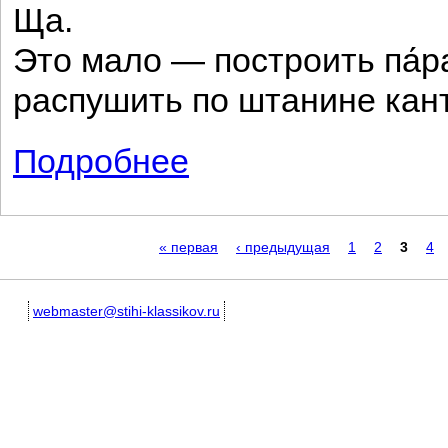
Ща.
Это мало — построить па́р
распушить по штанине кан
Подробнее
о Приказ по армии искусства
Страницы
« первая
‹ предыдущая
1
2
3
4
webmaster@stihi-klassikov.ru